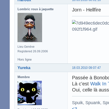
Jorn - Hellfire
Lombric roux à jaquette
Lieu Genève
Registered 26.09.2006
Hors ligne
Yureka
18.03.2010 09:07:47
Passée à Bonob
Membre
Là c'est
Walk In
Oui, celle là auss
Spuik, Spuank, Sp
<3.