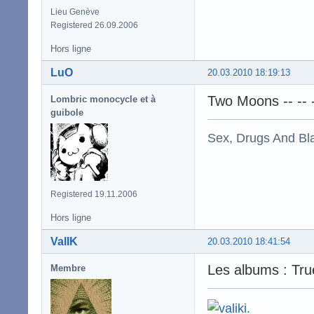
Lieu Genève
Registered 26.09.2006
Hors ligne
LuO
20.03.2010 18:19:13
Two Moons -- -- 
Lombric monocycle et à
guibole
Sex, Drugs And Bla
Registered 19.11.2006
Hors ligne
ValIK
20.03.2010 18:41:54
Les albums : Tru
Membre