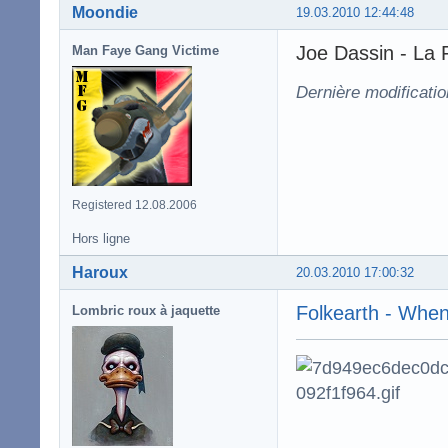
Moondie
19.03.2010 12:44:48
Joe Dassin - La 
Man Faye Gang Victime
Dernière modificati
Registered 12.08.2006
Hors ligne
Haroux
20.03.2010 17:00:32
Folkearth - When
Lombric roux à jaquette