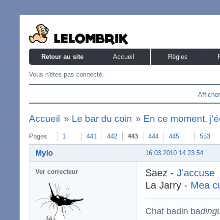
Retour au site
Accueil
Règles
Vous n'êtes pas connecté.
Affiche
Accueil
»
Le bar du coin
»
En ce moment, j'éc
Pages
1
441
442
443
444
445
553
Mylo
16.03.2010 14:23:54
Saez -
J'accuse
Ver correcteur
La Jarry -
Mea c
Chat badin ba
ding