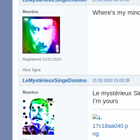
Where's my mind 
Membre
Registered 13.03.2010
Hors ligne
LeMystérieuxSingeDomino
21.03.2010 15:03:28
Le mystérieux Si
Membre
I'm yours