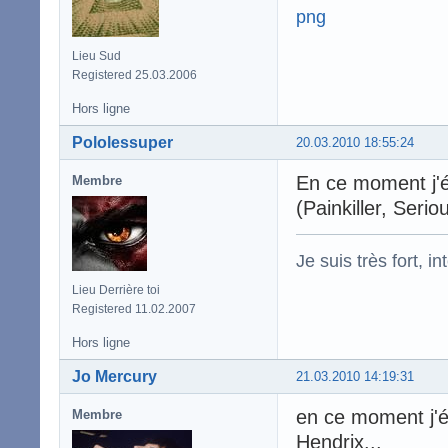
Lieu Sud
Registered 25.03.2006
Hors ligne
Pololessuper
20.03.2010 18:55:24
En ce moment j'
Membre
(Painkiller, Seri
Je suis très fort, i
Lieu Derrière toi
Registered 11.02.2007
Hors ligne
Jo Mercury
21.03.2010 14:19:31
en ce moment j'é
Membre
Hendrix...