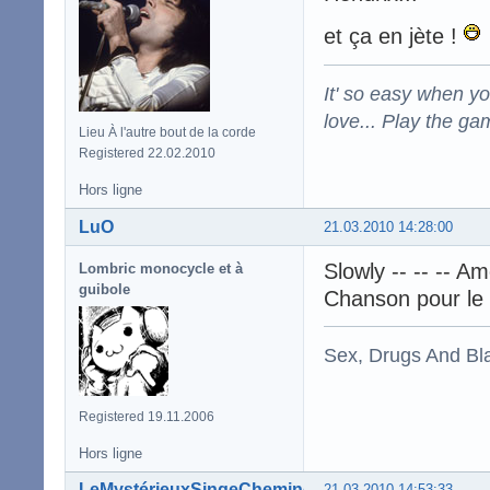
et ça en jète !
It' so easy when you
love... Play the ga
Lieu À l'autre bout de la corde
Registered 22.02.2010
Hors ligne
LuO
21.03.2010 14:28:00
Slowly -- -- -- A
Lombric monocycle et à
guibole
Chanson pour le
Sex, Drugs And Bla
Registered 19.11.2006
Hors ligne
LeMystérieuxSingeCheminot
21.03.2010 14:53:33