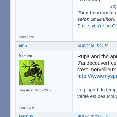
'
Soy
'Bien heureux les
selon St Emilion,
Smile, you're on 
Hors ligne
éléa
18.03.2010 15:24:39
Rupa and the apri
Membre
J'ai découvert c
c'est merveilleux 
http://www.myspa
La plupart du temps
Registered 04.07.2007
vérité est beaucou
Hors ligne
Haroux
18.03.2010 20:16:38