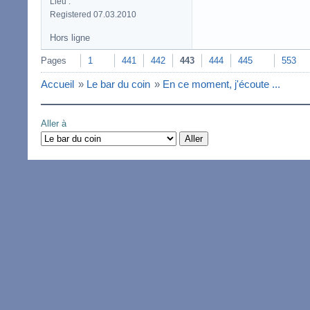
Lieu .
Registered 07.03.2010
Hors ligne
Pages
1
441
442
443
444
445
553
Accueil
»
Le bar du coin
»
En ce moment, j'écoute ...
Aller à