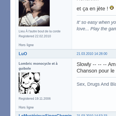
et ça en jète !
It' so easy when you
love... Play the ga
Lieu À l'autre bout de la corde
Registered 22.02.2010
Hors ligne
LuO
21.03.2010 14:28:00
Slowly -- -- -- A
Lombric monocycle et à
guibole
Chanson pour le
Sex, Drugs And Bla
Registered 19.11.2006
Hors ligne
LeMystérieuxSingeCheminot
21.03.2010 14:53:33