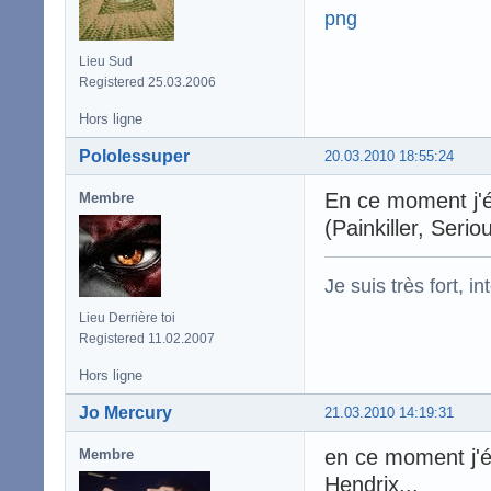
Lieu Sud
Registered 25.03.2006
Hors ligne
Pololessuper
20.03.2010 18:55:24
En ce moment j'
Membre
(Painkiller, Seri
Je suis très fort, i
Lieu Derrière toi
Registered 11.02.2007
Hors ligne
Jo Mercury
21.03.2010 14:19:31
en ce moment j'é
Membre
Hendrix...