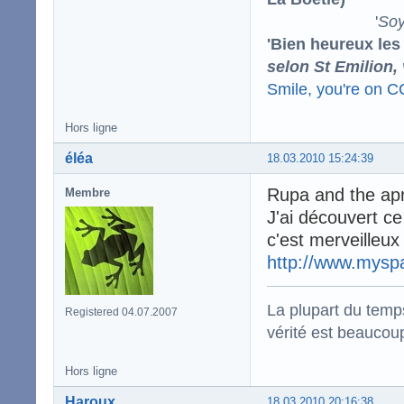
'
Soy
'Bien heureux les
selon St Emilion,
Smile, you're on 
Hors ligne
éléa
18.03.2010 15:24:39
Rupa and the apri
Membre
J'ai découvert c
c'est merveilleux 
http://www.myspa
La plupart du temps
Registered 04.07.2007
vérité est beaucou
Hors ligne
Haroux
18.03.2010 20:16:38