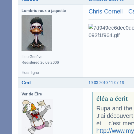
Chris Cornell - 
Lombric roux à jaquette
Lieu Genève
Registered 26.09.2006
Hors ligne
Ced
19.03.2010 11:07:16
Ver de Éire
éléa a écrit
Rupa and the a
J'ai découver
et... c'est mer
http://www.my