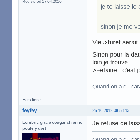
Registered 17.04.2010
je te laisse l
sinon je me vo
Vieuxfuret serait
Sinon pour la dat
loin je trouve.
>Fefaine : c'est 
Quand on a du carac
Hors ligne
feyfey
25.10.2012 09:58:13
Je refuse de laiss
Lombric girafe cougar chienne
poule y dort
Quand on a du carac