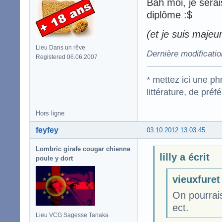
Bah moi, je serai
diplôme :$
(et je suis majeur
Lieu Dans un rêve
Dernière modificatio
Registered 06.06.2007
* mettez ici une p
littérature, de pré
Hors ligne
feyfey
03.10.2012 13:03:45
Lombric girafe cougar chienne
lilly a écrit
poule y dort
vieuxfuret 
On pourrais
ect.
Lieu VCG Sagesse Tanaka