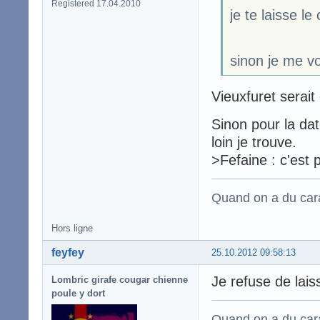
Registered 17.04.2010
je te laisse l
sinon je me vo
Vieuxfuret serait
Sinon pour la dat
loin je trouve.
>Fefaine : c'est 
Quand on a du carac
Hors ligne
feyfey
25.10.2012 09:58:13
Je refuse de laiss
Lombric girafe cougar chienne
poule y dort
Quand on a du carac