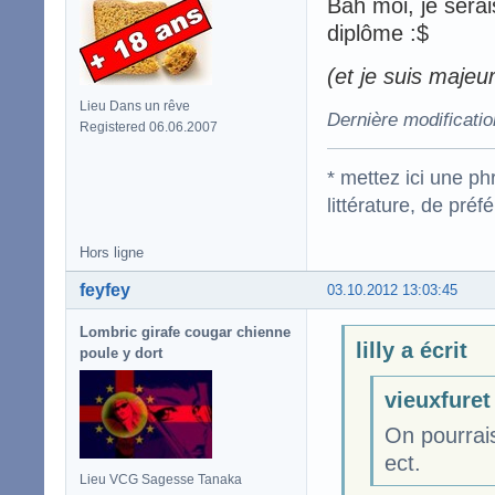
Bah moi, je serai
diplôme :$
(et je suis majeur
Lieu Dans un rêve
Dernière modificatio
Registered 06.06.2007
* mettez ici une p
littérature, de pré
Hors ligne
feyfey
03.10.2012 13:03:45
Lombric girafe cougar chienne
lilly a écrit
poule y dort
vieuxfuret 
On pourrais
ect.
Lieu VCG Sagesse Tanaka