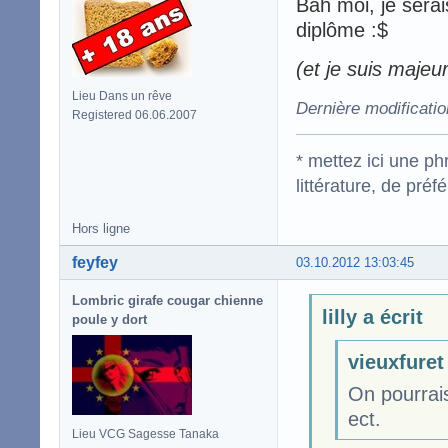
Bah moi, je serai
diplôme :$
(et je suis majeur
Lieu Dans un rêve
Dernière modificatio
Registered 06.06.2007
* mettez ici une p
littérature, de pré
Hors ligne
feyfey
03.10.2012 13:03:45
Lombric girafe cougar chienne
lilly a écrit
poule y dort
vieuxfuret 
On pourrais
ect.
Lieu VCG Sagesse Tanaka