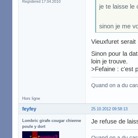
Registered 17.04.2010
je te laisse l
sinon je me vo
Vieuxfuret serait
Sinon pour la dat
loin je trouve.
>Fefaine : c'est 
Quand on a du carac
Hors ligne
feyfey
25.10.2012 09:58:13
Je refuse de laiss
Lombric girafe cougar chienne
poule y dort
Quand on a du carac