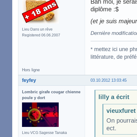
Bah moi, je serai
diplôme :$
(et je suis majeur
Lieu Dans un rêve
Dernière modificatio
Registered 06.06.2007
* mettez ici une p
littérature, de pré
Hors ligne
feyfey
03.10.2012 13:03:45
Lombric girafe cougar chienne
lilly a écrit
poule y dort
vieuxfuret 
On pourrais
ect.
Lieu VCG Sagesse Tanaka