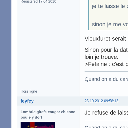
Registered 17.04.2010
je te laisse l
sinon je me vo
Vieuxfuret serait
Sinon pour la dat
loin je trouve.
>Fefaine : c'est 
Quand on a du carac
Hors ligne
feyfey
25.10.2012 09:58:13
Je refuse de laiss
Lombric girafe cougar chienne
poule y dort
Quand on a du carac