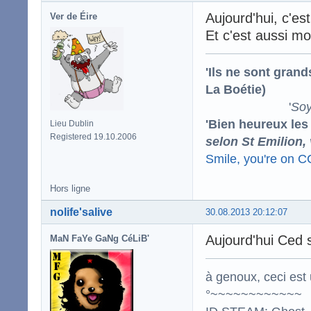
Aujourd'hui, c'es
Ver de Éire
Et c'est aussi m
'Ils ne sont gran
La Boétie)
'
Soy
'Bien heureux les
Lieu Dublin
Registered 19.10.2006
selon St Emilion,
Smile, you're on 
Hors ligne
nolife'salive
30.08.2013 20:12:07
Aujourd'hui Ced s
MaN FaYe GaNg CéLiB'
à genoux, ceci est 
°~~~~~~~~~~~~