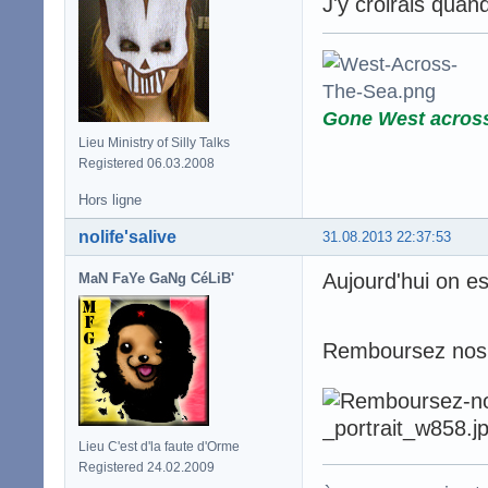
J'y croirais quand
Gone West acros
Lieu Ministry of Silly Talks
Registered 06.03.2008
Hors ligne
nolife'salive
31.08.2013 22:37:53
Aujourd'hui on es
MaN FaYe GaNg CéLiB'
Remboursez nos i
Lieu C'est d'la faute d'Orme
Registered 24.02.2009