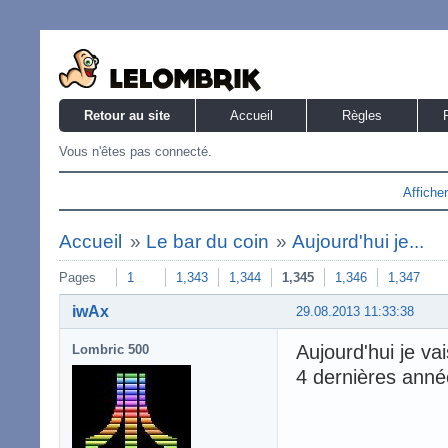
Retour au site
Accueil
Règles
Vous n'êtes pas connecté.
Affiche
Accueil
»
Le bar du coin
»
Aujourd'hui je...
Pages
1
1,343
1,344
1,345
1,346
1,347
iwAx
29.08.2013 11:33:38
Aujourd'hui je va
Lombric 500
4 dernières année