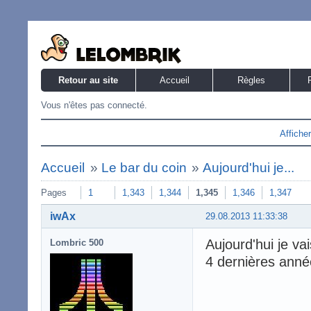
Retour au site
Accueil
Règles
Vous n'êtes pas connecté.
Affiche
Accueil
»
Le bar du coin
»
Aujourd'hui je...
Pages
1
1,343
1,344
1,345
1,346
1,347
iwAx
29.08.2013 11:33:38
Aujourd'hui je va
Lombric 500
4 dernières année