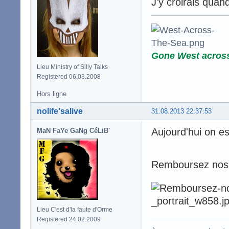
J'y croirais quand
Gone West acros
Lieu Ministry of Silly Talks
Registered 06.03.2008
Hors ligne
nolife'salive
31.08.2013 22:37:53
Aujourd'hui on es
MaN FaYe GaNg CéLiB'
Remboursez nos i
Lieu C'est d'la faute d'Orme
Registered 24.02.2009