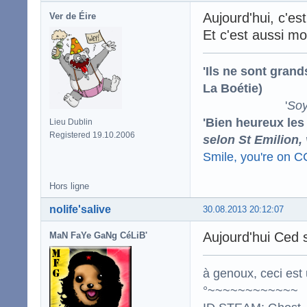
Aujourd'hui, c'es
Ver de Éire
Et c'est aussi m
'Ils ne sont gran
La Boétie)
'
Soy
'Bien heureux les
Lieu Dublin
Registered 19.10.2006
selon St Emilion,
Smile, you're on 
Hors ligne
nolife'salive
30.08.2013 20:12:07
Aujourd'hui Ced s
MaN FaYe GaNg CéLiB'
à genoux, ceci est 
°~~~~~~~~~~~~