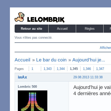
Retour au site
Accueil
Règles
Vous n'êtes pas connecté.
Affiche
Accueil
»
Le bar du coin
»
Aujourd'hui je...
Pages
1
1,343
1,344
1,345
1,346
1,347
iwAx
29.08.2013 11:33:38
Aujourd'hui je va
Lombric 500
4 dernières année