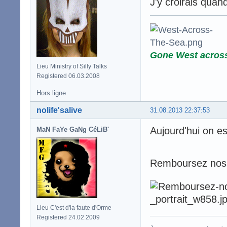
J'y croirais quand
Gone West acros
Lieu Ministry of Silly Talks
Registered 06.03.2008
Hors ligne
nolife'salive
31.08.2013 22:37:53
Aujourd'hui on es
MaN FaYe GaNg CéLiB'
Remboursez nos i
Lieu C'est d'la faute d'Orme
Registered 24.02.2009