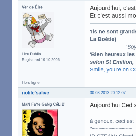
Aujourd'hui, c'es
Ver de Éire
Et c'est aussi m
'Ils ne sont gran
La Boétie)
'
Soy
'Bien heureux les
Lieu Dublin
Registered 19.10.2006
selon St Emilion,
Smile, you're on 
Hors ligne
nolife'salive
30.08.2013 20:12:07
Aujourd'hui Ced s
MaN FaYe GaNg CéLiB'
à genoux, ceci est 
°~~~~~~~~~~~~