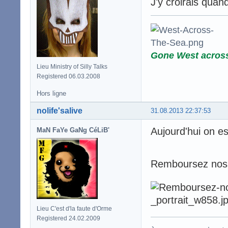
J'y croirais quand
Gone West acros
Lieu Ministry of Silly Talks
Registered 06.03.2008
Hors ligne
nolife'salive
31.08.2013 22:37:53
Aujourd'hui on es
MaN FaYe GaNg CéLiB'
Remboursez nos i
Lieu C'est d'la faute d'Orme
Registered 24.02.2009