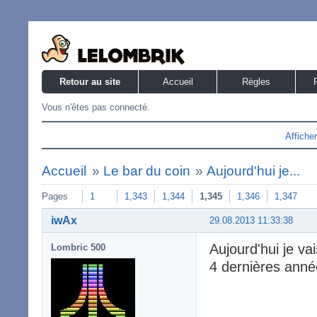
Retour au site
Accueil
Règles
Vous n'êtes pas connecté.
Affiche
Accueil
»
Le bar du coin
»
Aujourd'hui je...
Pages
1
1,343
1,344
1,345
1,346
1,347
iwAx
29.08.2013 11:33:38
Aujourd'hui je va
Lombric 500
4 dernières année