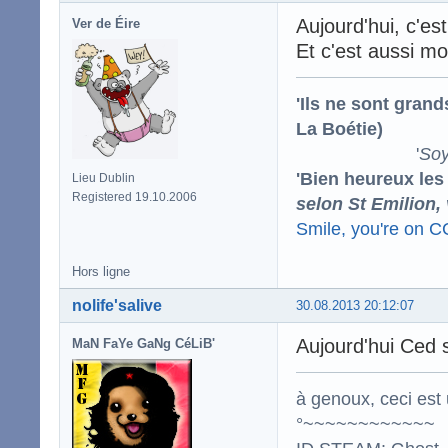
Aujourd'hui, c'es
Ver de Éire
Et c'est aussi m
'Ils ne sont gran
La Boétie)
'
Soy
'Bien heureux les
Lieu Dublin
Registered 19.10.2006
selon St Emilion,
Smile, you're on 
Hors ligne
nolife'salive
30.08.2013 20:12:07
Aujourd'hui Ced s
MaN FaYe GaNg CéLiB'
à genoux, ceci est 
°~~~~~~~~~~~~