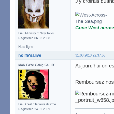
J'y croirais quand
Gone West acros
Lieu Ministry of Silly Talks
Registered 06.03.2008
Hors ligne
nolife'salive
31.08.2013 22:37:53
Aujourd'hui on es
MaN FaYe GaNg CéLiB'
Remboursez nos i
Lieu C'est d'la faute d'Orme
Registered 24.02.2009