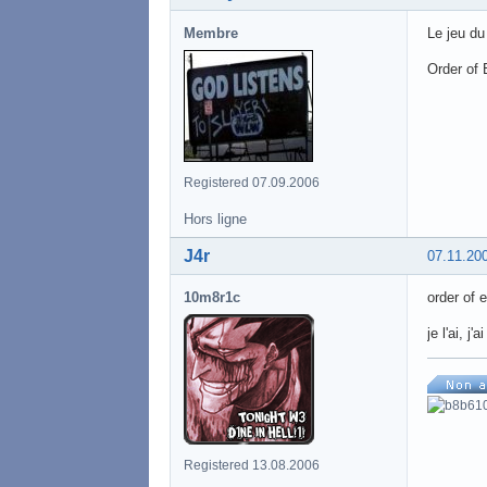
Membre
Le jeu du
Order of 
Registered 07.09.2006
Hors ligne
J4r
07.11.20
10m8r1c
order of 
je l'ai, 
Registered 13.08.2006