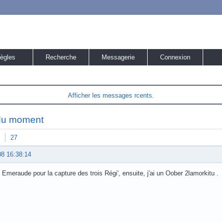
ègles
Recherche
Messagerie
Connexion
Afficher les messages rcents.
du moment
27
08 16:38:14
meraude pour la capture des trois Régi', ensuite, j'ai un Oober 2lamorkitu .