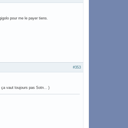
gigolo pour me le payer tiens.
#353
 ça vaut toujours pas Sotn... )