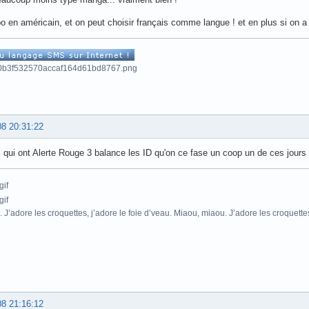
spo en américain, et on peut choisir français comme langue ! et en plus si on
08 20:31:22
qui ont Alerte Rouge 3 balance les ID qu'on ce fase un coop un de ces jour
. J’adore les croquettes, j’adore le foie d’veau. Miaou, miaou. J’adore les croquette
08 21:16:12