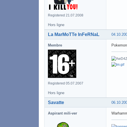
Registered 21.07.2008
Hors ligne
La MarMoTTe InFeRNaL
04.10.20
Membre
Pokemon P
Registered 05.07.2007
Hors ligne
Savatte
06.10.20
Aspirant mili-ver
Warhamme