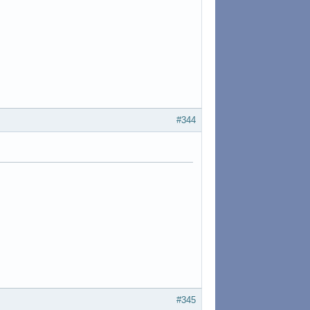
#344
#345