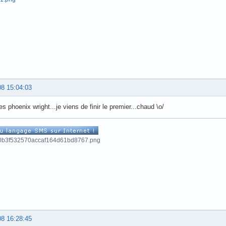
08 15:04:03
es phoenix wright...je viens de finir le premier...chaud \o/
08 16:28:45