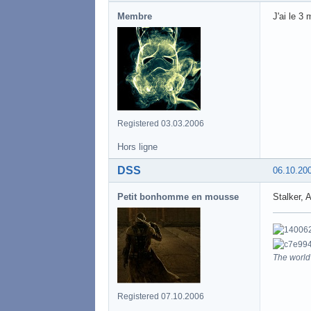
Membre
J'ai le 3 
Registered 03.03.2006
Hors ligne
DSS
06.10.20
Petit bonhomme en mousse
Stalker, 
The world 
Registered 07.10.2006