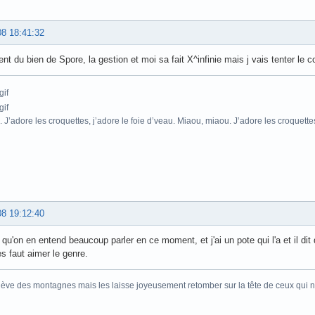
08 18:41:32
sent du bien de Spore, la gestion et moi sa fait X^infinie mais j vais tenter le 
. J’adore les croquettes, j’adore le foie d’veau. Miaou, miaou. J’adore les croquette
08 19:12:40
 qu'on en entend beaucoup parler en ce moment, et j'ai un pote qui l'a et il dit 
s faut aimer le genre.
lève des montagnes mais les laisse joyeusement retomber sur la tête de ceux qui ne