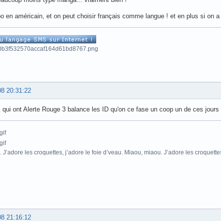
spo en américain, et on peut choisir français comme langue ! et en plus si on
08 20:31:22
qui ont Alerte Rouge 3 balance les ID qu'on ce fase un coop un de ces jour
. J’adore les croquettes, j’adore le foie d’veau. Miaou, miaou. J’adore les croquette
08 21:16:12