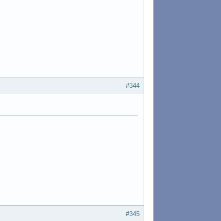
#344
#345