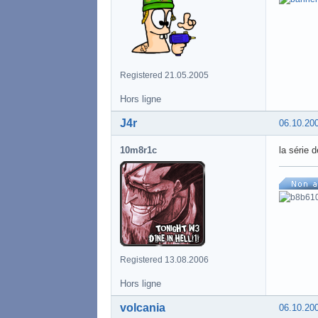
Registered 21.05.2005
Hors ligne
J4r
06.10.20
10m8r1c
la série d
Registered 13.08.2006
Hors ligne
volcania
06.10.20