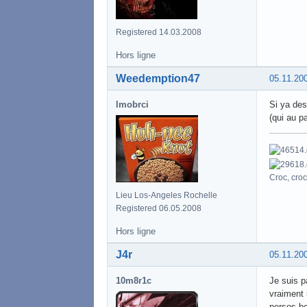
Registered 14.03.2008
Hors ligne
Weedemption47
05.11.20
lmobrci
Si ya des
(qui au p
Croc, croc
Lieu Los-Angeles Rochelle
Registered 06.05.2008
Hors ligne
J4r
05.11.20
10m8r1c
Je suis p
vraiment 
persos b