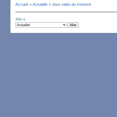
Accueil
»
Actualité
»
Jeux vidéo du moment
Aller à