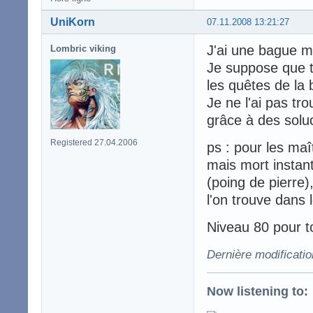
UniKorn
07.11.2008 13:21:27
J'ai une bague m
Lombric viking
Je suppose que t
les quêtes de la b
Je ne l'ai pas tr
grâce à des solu
Registered 27.04.2006
ps : pour les maî
mais mort instant
(poing de pierre)
l'on trouve dans 
Niveau 80 pour t
Dernière modificati
Now listening to: