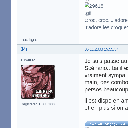
Croc, croc. J’adore
J’adore les croquet
Hors ligne
J4r
05.11.2008 15:55:37
Je suis passé au
10m8r1c
Scénario...ba il e
vraiment sympa, 
main, des combos
persos beaucoup 
il est dispo en a
Registered 13.08.2006
et en plus si on