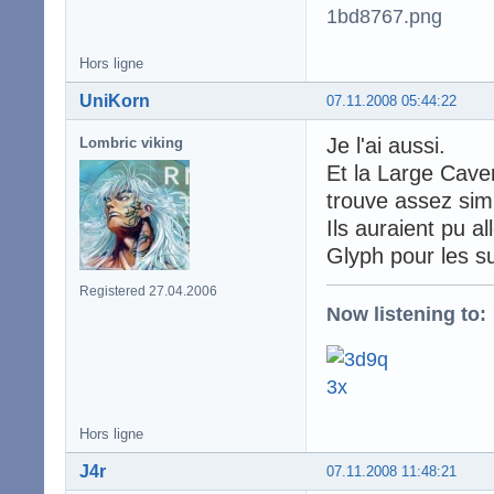
Hors ligne
UniKorn
07.11.2008 05:44:22
Je l'ai aussi.
Lombric viking
Et la Large Caver
trouve assez sim
Ils auraient pu a
Glyph pour les s
Registered 27.04.2006
Now listening to:
Hors ligne
J4r
07.11.2008 11:48:21