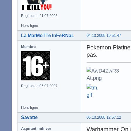
Registered 21.07.2008
Hors ligne
La MarMoTTe InFeRNaL
04.10.2008 19:51:47
Pokemon Platine,
Membre
pas.
Registered 05.07.2007
Hors ligne
Savatte
06.10.2008 12:57:12
Warhammer Onli
Aspirant mili-ver