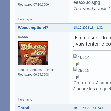
Registered 07.10.2006
The world francis l
Hors ligne
Weedemption47
18.10.2008 18:41:32
Ils en disent du 
lmobrci
j vais tenter le 
Lieu Los-Angeles Rochelle
Registered 06.05.2008
Croc, croc. J’adore
J’adore les croquet
Hors ligne
Throd
18.10.2008 19:12:40