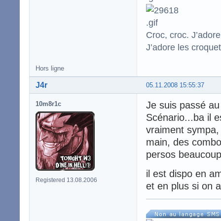
Croc, croc. J’adore
J’adore les croquet
Hors ligne
J4r
05.11.2008 15:55:37
Je suis passé au
10m8r1c
Scénario...ba il e
vraiment sympa, 
main, des combos
persos beaucoup 
il est dispo en a
Registered 13.08.2006
et en plus si on