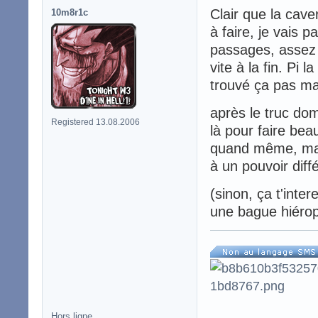
Clair que la cave
10m8r1c
à faire, je vais p
passages, assez 
vite à la fin. Pi
trouvé ça pas mal
après le truc dom
Registered 13.08.2006
là pour faire bea
quand même, mai
à un pouvoir diffé
(sinon, ça t'inte
une bague hiéropha
Hors ligne