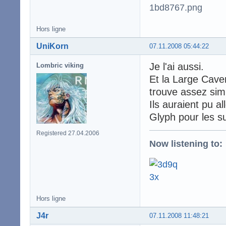
Hors ligne
UniKorn
07.11.2008 05:44:22
Je l'ai aussi.
Lombric viking
Et la Large Caver
trouve assez sim
Ils auraient pu a
Glyph pour les s
Registered 27.04.2006
Now listening to:
Hors ligne
J4r
07.11.2008 11:48:21