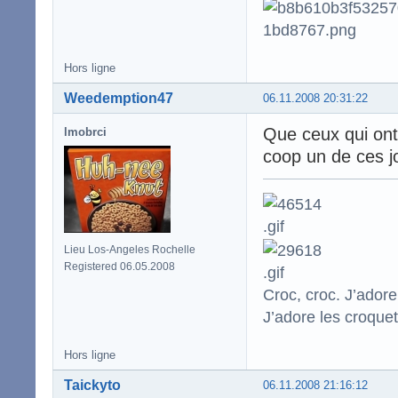
Hors ligne
Weedemption47
06.11.2008 20:31:22
Que ceux qui ont
lmobrci
coop un de ces j
Lieu Los-Angeles Rochelle
Registered 06.05.2008
Croc, croc. J’adore
J’adore les croquet
Hors ligne
Taickyto
06.11.2008 21:16:12