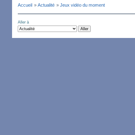
Accueil
»
Actualité
»
Jeux vidéo du moment
Aller à