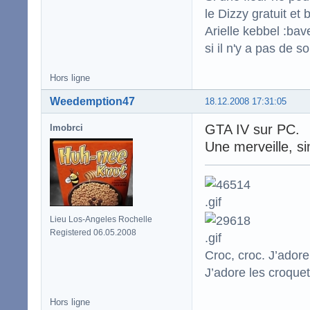
le Dizzy gratuit et
Arielle kebbel :bav
si il n'y a pas de s
Hors ligne
Weedemption47
18.12.2008 17:31:05
GTA IV sur PC.
lmobrci
Une merveille, s
Lieu Los-Angeles Rochelle
Registered 06.05.2008
Croc, croc. J’adore
J’adore les croquet
Hors ligne