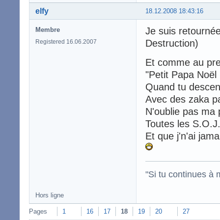
elfy
18.12.2008 18:43:16
Je suis retourné
Membre
Destruction)
Registered 16.06.2007
Et comme au premi
"Petit Papa Noël
Quand tu descend
Avec des zaka par
N'oublie pas ma 
Toutes les S.O.J.
Et que j'n'ai jam
"Si tu continues à m
Hors ligne
Pages
1
16
17
18
19
20
27