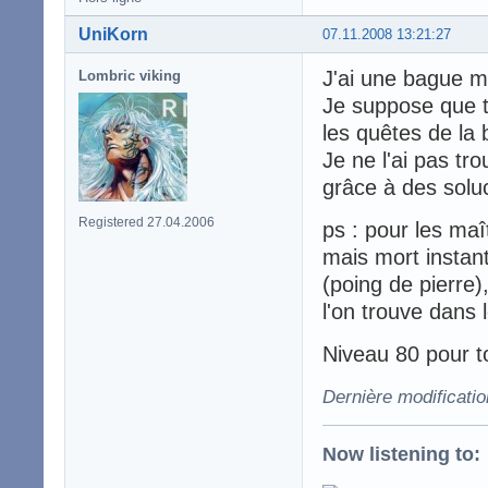
UniKorn
07.11.2008 13:21:27
J'ai une bague m
Lombric viking
Je suppose que t
les quêtes de la b
Je ne l'ai pas tr
grâce à des solu
Registered 27.04.2006
ps : pour les maî
mais mort instant
(poing de pierre)
l'on trouve dans 
Niveau 80 pour t
Dernière modificati
Now listening to: