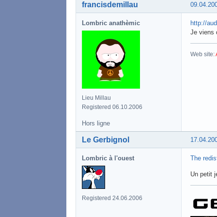
francisdemillau
09.04.20
Lombric anathèmic
http://au
Je viens 
Web site:
Lieu Millau
Registered 06.10.2006
Hors ligne
Le Gerbignol
17.04.20
Lombric à l'ouest
The redis
Un petit j
Registered 24.06.2006