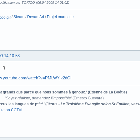
odification par TOXICO (06.04.2009 14:01:02)
/
Steam
/
DevantArt
/
Projet marmotte
09 14:10:53
:')
ww.youtube.com/watch?v=PMLWYjk2dQI
ont grands que parce que nous sommes à genoux.' (Etienne de La Boétie)
'
Soyez réaliste, demandez l'impossible
' (Ernesto Guevara)
reux les langues de p****.'(Jésus -
Le Troisième Evangile selon St Emilion, vers
u're on CCTV!