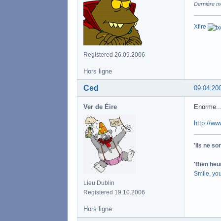
Dernière m
Xfire
Registered 26.09.2006
Hors ligne
Ced
09.04.20
Ver de Éire
Enorme... 
http://w
'Ils ne s
'Bien heu
Smile, yo
Lieu Dublin
Registered 19.10.2006
Hors ligne