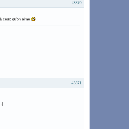
#3870
es à ceux qu'on aime
#3871
:]