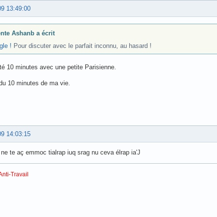
09 13:49:00
nte Ashanb a écrit
le !
Pour discuter avec le parfait inconnu, au hasard !
uté 10 minutes avec une petite Parisienne.
perdu 10 minutes de ma vie.
09 14:03:15
a ne te aç emmoc tialrap iuq srag nu ceva élrap ia'J
Anti-Travail