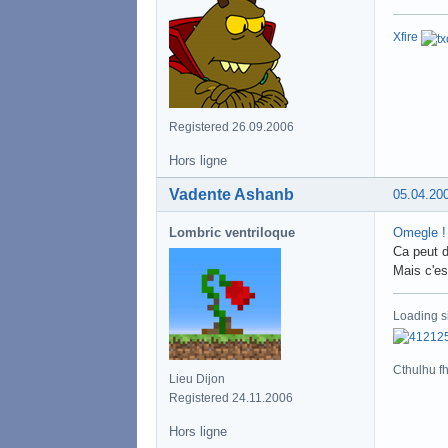
Xfire
Registered 26.09.2006
Hors ligne
Vadente Ashanb
05.04.20
Lombric ventriloque
Omegle !
Ca peut d
Mais c'es
Loading s
Cthulhu fht
Lieu Dijon
Registered 24.11.2006
Hors ligne