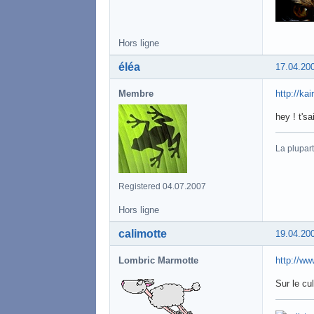
Hors ligne
éléa
17.04.20
Membre
http://ka
hey ! t'sa
La plupart
Registered 04.07.2007
Hors ligne
calimotte
19.04.20
Lombric Marmotte
http://w
Sur le cul