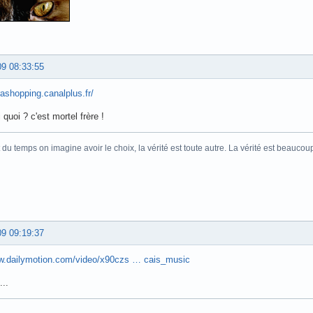
09 08:33:55
irashopping.canalplus.fr/
i quoi ? c'est mortel frère !
 du temps on imagine avoir le choix, la vérité est toute autre. La vérité est beaucou
09 09:19:37
ww.dailymotion.com/video/x90czs … cais_music
...