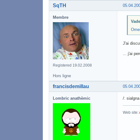
SqTH
05.04.20
Membre
Vade
Omeg
J'ai disc
... j'ai 
Registered 19.02.2008
Hors ligne
francisdemillau
05.04.20
Lombric anathèmic
/: sialgn
Web site: