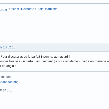
/
Steam
/
DevantArt
/
Projet marmotte
09 13:32:15
Pour discuter avec le parfait inconnu, au hasard !
onner très vite un certain amusement (je suis rapidement partie en marrage a
t en anglais.
ignature.
agn (;,,,;)