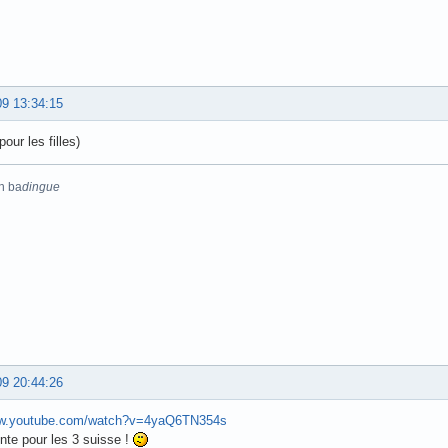
09 13:34:15
pour les filles)
n ba
dingue
09 20:44:26
ww.youtube.com/watch?v=4yaQ6TN354s
nte pour les 3 suisse !