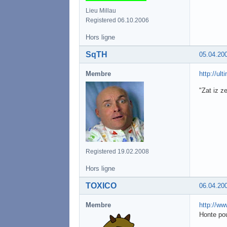
Lieu Millau
Registered 06.10.2006
Hors ligne
SqTH
05.04.20
Membre
http://ul
"Zat iz z
Registered 19.02.2008
Hors ligne
TOXICO
06.04.20
Membre
http://ww
Honte pou