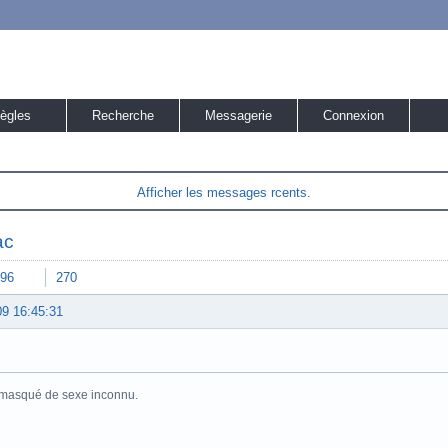
ègles
Recherche
Messagerie
Connexion
Afficher les messages rcents.
ac
96
270
09 16:45:31
masqué de sexe inconnu.