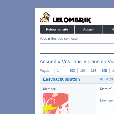
Retour au site
Accueil
R
Vous n'êtes pas connecté.
Accueil
»
Vos liens
»
Liens en Vr
Pages
1
192
193
194
195
1
Easybackupbutton
01.04.20
Membre
Merci ^^
L’homme 