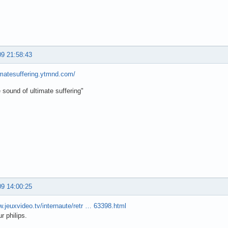
09 21:58:43
timatesuffering.ytmnd.com/
e sound of ultimate suffering"
09 14:00:25
w.jeuxvideo.tv/internaute/retr … 63398.html
r philips.