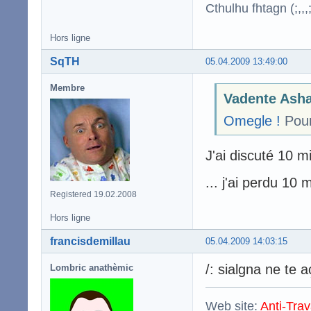
Cthulhu fhtagn (;,,,;
Hors ligne
SqTH
05.04.2009 13:49:00
Membre
Vadente Asha
Omegle !
Pour
J'ai discuté 10 m
... j'ai perdu 10
Registered 19.02.2008
Hors ligne
francisdemillau
05.04.2009 14:03:15
/: sialgna ne te 
Lombric anathèmic
Web site:
Anti-Trav