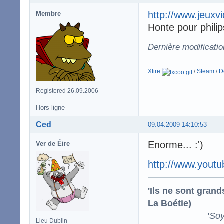
http://www.jeuxv
Membre
Honte pour philip
Dernière modificati
Xfire
/
Steam
/
D
Registered 26.09.2006
Hors ligne
Ced
09.04.2009 14:10:53
Enorme... :')
Ver de Éire
http://www.you
'Ils ne sont gran
La Boétie)
'
Soy
Lieu Dublin