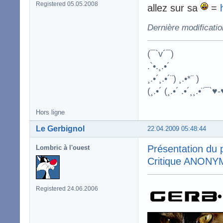
Registered 05.05.2008
allez sur sa
=
Dernière modificati
(¯`v´¯)
.`•.¸.•´
¸.•´¸.•´¨) ¸.•*¨ )
(¸.•´ (¸.•´ .•´¸¸.•¨¯`♥-
Hors ligne
Le Gerbignol
22.04.2009 05:48:44
Présentation du
Lombric à l'ouest
Critique ANONYME 
Registered 24.06.2006