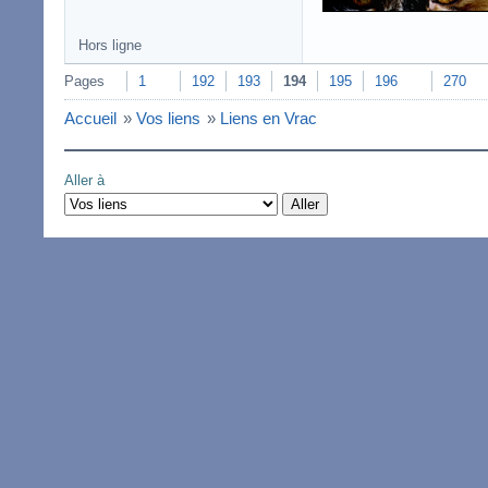
Hors ligne
Pages
1
192
193
194
195
196
270
Accueil
»
Vos liens
»
Liens en Vrac
Aller à