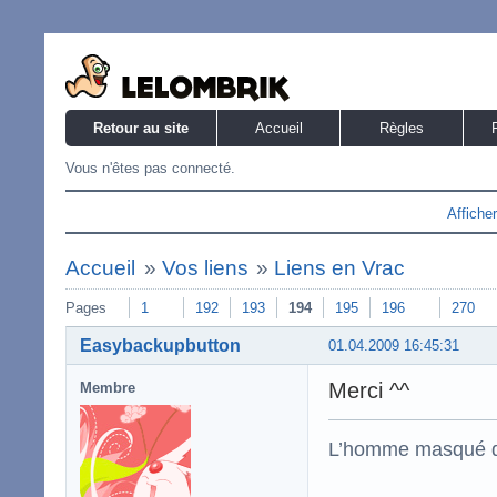
Retour au site
Accueil
Règles
Vous n'êtes pas connecté.
Affiche
Accueil
»
Vos liens
»
Liens en Vrac
Pages
1
192
193
194
195
196
270
Easybackupbutton
01.04.2009 16:45:31
Merci ^^
Membre
L’homme masqué d