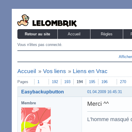
Retour au site
Accueil
Règles
Vous n'êtes pas connecté.
Affiche
Accueil
»
Vos liens
»
Liens en Vrac
Pages
1
192
193
194
195
196
270
Easybackupbutton
01.04.2009 16:45:31
Merci ^^
Membre
L’homme masqué d