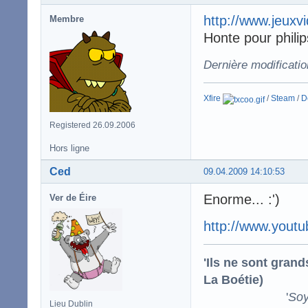
http://www.jeuxv
Membre
Honte pour philip
Dernière modificati
Xfire
/
Steam
/
D
Registered 26.09.2006
Hors ligne
Ced
09.04.2009 14:10:53
Enorme... :')
Ver de Éire
http://www.you
'Ils ne sont gran
La Boétie)
'
Soy
Lieu Dublin