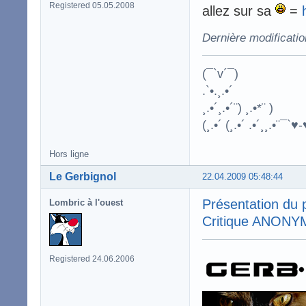
Registered 05.05.2008
allez sur sa
=
Dernière modificati
(¯`v´¯)
.`•.¸.•´
¸.•´¸.•´¨) ¸.•*¨ )
(¸.•´ (¸.•´ .•´¸¸.•¨¯`♥-
Hors ligne
Le Gerbignol
22.04.2009 05:48:44
Présentation du
Lombric à l'ouest
Critique ANONYME 
Registered 24.06.2006