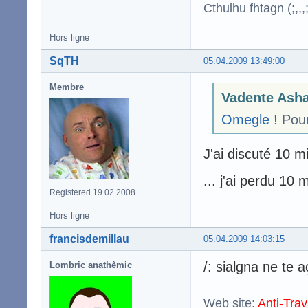
Cthulhu fhtagn (;,,,;
Hors ligne
SqTH
05.04.2009 13:49:00
Membre
Vadente Asha
Omegle !
Pour
J'ai discuté 10 m
... j'ai perdu 10
Registered 19.02.2008
Hors ligne
francisdemillau
05.04.2009 14:03:15
/: sialgna ne te 
Lombric anathèmic
Web site:
Anti-Trav