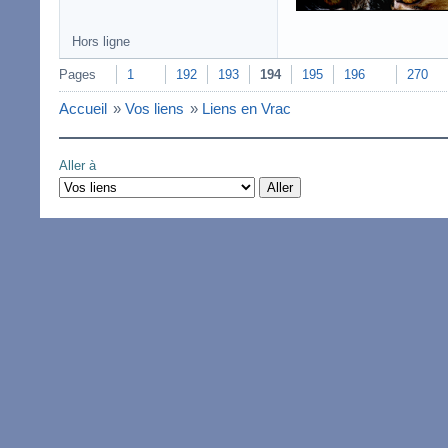
Hors ligne
Pages
1
192
193
194
195
196
270
Accueil
»
Vos liens
»
Liens en Vrac
Aller à