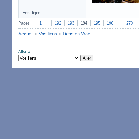
Hors ligne
Pages
1
192
193
194
195
196
270
Accueil
»
Vos liens
»
Liens en Vrac
Aller à