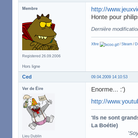
http://www.jeuxv
Membre
Honte pour philip
Dernière modificati
Xfire
/
Steam
/
D
Registered 26.09.2006
Hors ligne
Ced
09.04.2009 14:10:53
Enorme... :')
Ver de Éire
http://www.you
'Ils ne sont gran
La Boétie)
'
Soy
Lieu Dublin