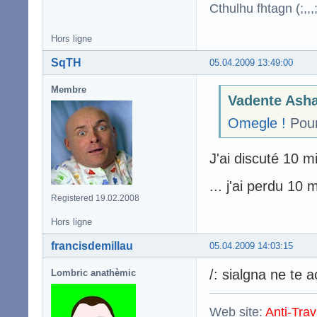
Cthulhu fhtagn (;,,,;
Hors ligne
SqTH
05.04.2009 13:49:00
Membre
Vadente Asha
Omegle !
Pour
J'ai discuté 10 m
... j'ai perdu 10
Registered 19.02.2008
Hors ligne
francisdemillau
05.04.2009 14:03:15
/: sialgna ne te 
Lombric anathèmic
Web site:
Anti-Trav