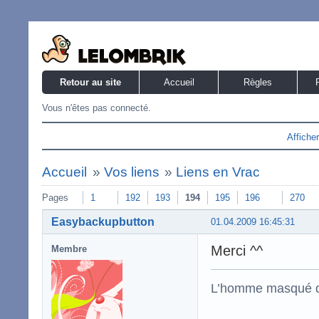
Retour au site
Accueil
Règles
Vous n'êtes pas connecté.
Affiche
Accueil
»
Vos liens
»
Liens en Vrac
Pages
1
192
193
194
195
196
270
Easybackupbutton
01.04.2009 16:45:31
Merci ^^
Membre
L’homme masqué d