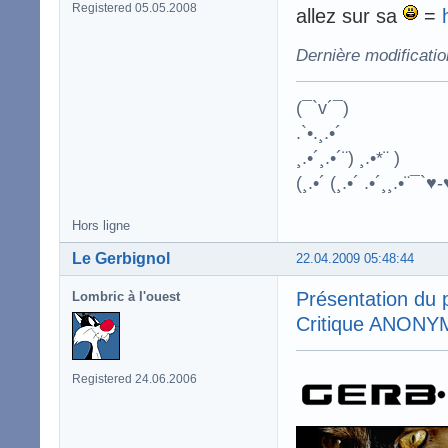
Registered 05.05.2008
allez sur sa
=
Dernière modificati
(¯`v´¯)
.`•.¸.•´
¸.•´¸.•´¨) ¸.•*¨ )
(¸.•´ (¸.•´ .•´¸¸.•¨¯`♥-
Hors ligne
Le Gerbignol
22.04.2009 05:48:44
Présentation du
Lombric à l'ouest
Critique ANONYME 
Registered 24.06.2006