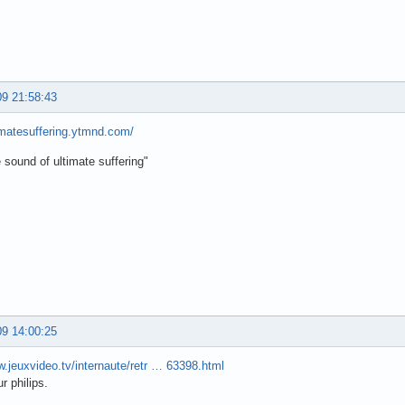
09 21:58:43
timatesuffering.ytmnd.com/
e sound of ultimate suffering"
09 14:00:25
w.jeuxvideo.tv/internaute/retr … 63398.html
r philips.