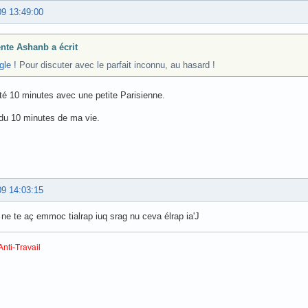
09 13:49:00
nte Ashanb a écrit
le !
Pour discuter avec le parfait inconnu, au hasard !
uté 10 minutes avec une petite Parisienne.
perdu 10 minutes de ma vie.
09 14:03:15
a ne te aç emmoc tialrap iuq srag nu ceva élrap ia'J
Anti-Travail