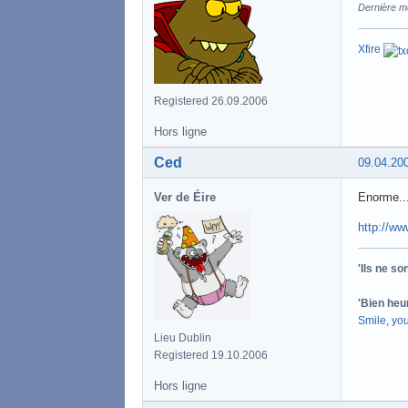
Dernière m
Xfire
Registered 26.09.2006
Hors ligne
Ced
09.04.20
Ver de Éire
Enorme... 
http://w
'Ils ne s
'Bien heu
Smile, yo
Lieu Dublin
Registered 19.10.2006
Hors ligne