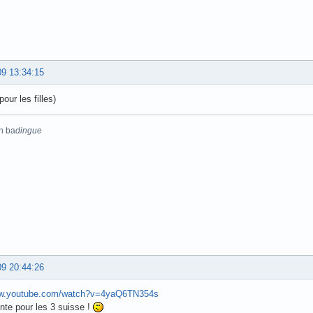
09 13:34:15
pour les filles)
n ba
dingue
09 20:44:26
ww.youtube.com/watch?v=4yaQ6TN354s
nte pour les 3 suisse !