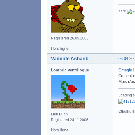
Xfire
Registered 26.09.2006
Hors ligne
Vadente Ashanb
05.04.20
Lombric ventriloque
Omegle !
Ca peut d
Mais c'es
Loading s
Cthulhu fht
Lieu Dijon
Registered 24.11.2006
Hors ligne