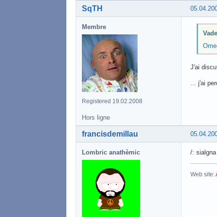
SqTH
05.04.20
Membre
Vade
Omeg
J'ai disc
... j'ai 
Registered 19.02.2008
Hors ligne
francisdemillau
05.04.20
Lombric anathèmic
/: sialgn
Web site: