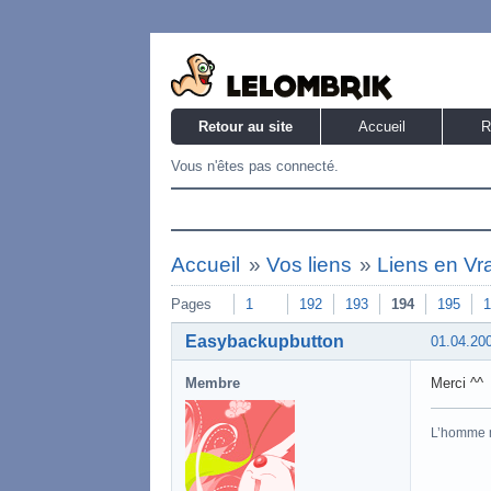
Retour au site
Accueil
R
Vous n'êtes pas connecté.
Accueil
»
Vos liens
»
Liens en Vr
Pages
1
192
193
194
195
1
Easybackupbutton
01.04.20
Membre
Merci ^^
L’homme 