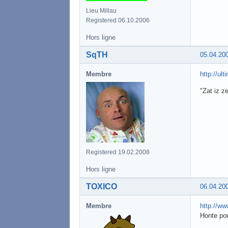
Lieu Millau
Registered 06.10.2006
Hors ligne
SqTH
05.04.20
Membre
http://ul
"Zat iz z
Registered 19.02.2008
Hors ligne
TOXICO
06.04.20
Membre
http://ww
Honte pou