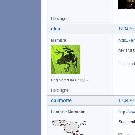
Hors ligne
éléa
17.04.20
Membre
http://ka
hey ! t'sa
La plupart
Registered 04.07.2007
Hors ligne
calimotte
19.04.20
Lombric Marmotte
http://w
Sur le cul