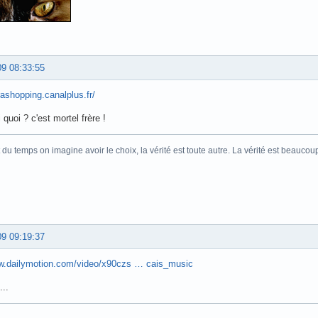
09 08:33:55
irashopping.canalplus.fr/
i quoi ? c'est mortel frère !
 du temps on imagine avoir le choix, la vérité est toute autre. La vérité est beaucou
09 09:19:37
ww.dailymotion.com/video/x90czs … cais_music
...