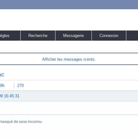
ègles
Recherche
Messagerie
Connexion
Afficher les messages rcents.
ac
96
270
09 16:45:31
masqué de sexe inconnu.