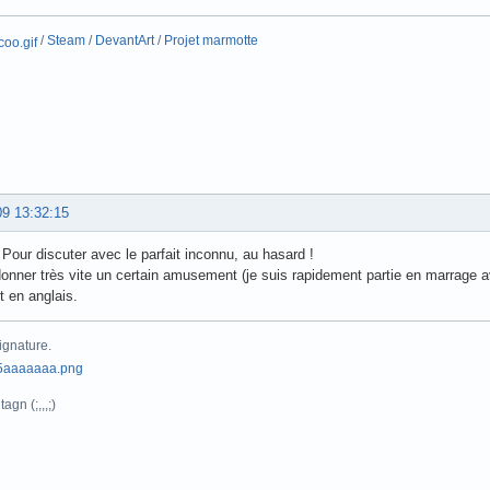
/
Steam
/
DevantArt
/
Projet marmotte
09 13:32:15
Pour discuter avec le parfait inconnu, au hasard !
onner très vite un certain amusement (je suis rapidement partie en marrage a
t en anglais.
ignature.
agn (;,,,;)