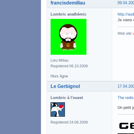
francisdemillau
09.04.20
Lombric anathèmic
http://au
Je viens 
Web site:
Lieu Millau
Registered 06.10.2006
Hors ligne
Le Gerbignol
17.04.20
Lombric à l'ouest
The redis
Un petit j
Registered 24.06.2006