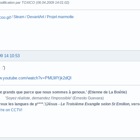
odification par TOXICO (06.04.2009 14:01:02)
/
Steam
/
DevantArt
/
Projet marmotte
09 14:10:53
:')
ww.youtube.com/watch?v=PMLWYjk2dQI
ont grands que parce que nous sommes à genoux.' (Etienne de La Boétie)
'
Soyez réaliste, demandez l'impossible
' (Ernesto Guevara)
reux les langues de p****.'(Jésus -
Le Troisième Evangile selon St Emilion, vers
u're on CCTV!