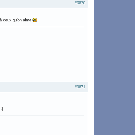
#3870
es à ceux qu'on aime
#3871
:]