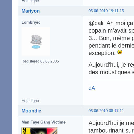
Hors ligne
Mariyon
05.06.2010 19:11:15
@cali: Ah moi ça
Lombriyic
copain m'avait spo
3... Bon, même pr
pendant le derni
exception.
Registered 05.05.2005
Aujourd'hui, je r
des moustiques et a
dA
Hors ligne
Moondie
06.06.2010 08:17:11
Aujourd'hui je me 
Man Faye Gang Victime
tambourinant sur 