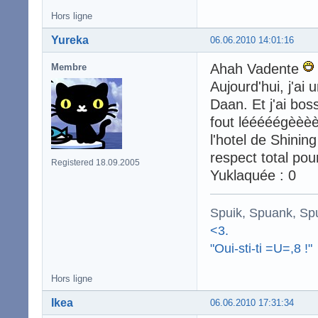
Hors ligne
Yureka
06.06.2010 14:01:16
Ahah Vadente
Membre
Aujourd'hui, j'ai 
Daan. Et j'ai bos
fout lééééégèèèèè
l'hotel de Shin
respect total pou
Registered 18.09.2005
Yuklaquée : 0
Spuik, Spuank, Sp
<3.
"Oui-sti-ti =U=,8 !"
Hors ligne
Ikea
06.06.2010 17:31:34