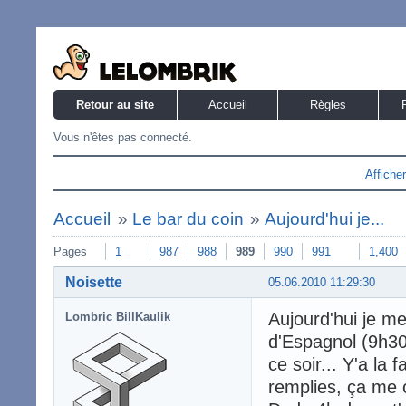
Retour au site
Accueil
Règles
Vous n'êtes pas connecté.
Affiche
Accueil
»
Le bar du coin
»
Aujourd'hui je...
Pages
1
987
988
989
990
991
1,400
Noisette
05.06.2010 11:29:30
Aujourd'hui je m
Lombric BillKaulik
d'Espagnol (9h30-
ce soir... Y'a la
remplies, ça me 