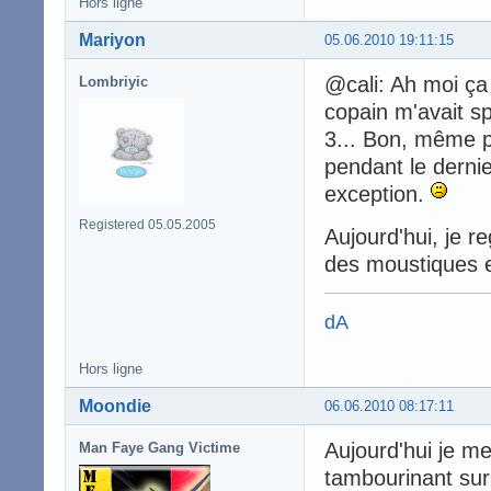
Hors ligne
Mariyon
05.06.2010 19:11:15
@cali: Ah moi ça
Lombriyic
copain m'avait spo
3... Bon, même pr
pendant le derni
exception.
Registered 05.05.2005
Aujourd'hui, je r
des moustiques et a
dA
Hors ligne
Moondie
06.06.2010 08:17:11
Aujourd'hui je me 
Man Faye Gang Victime
tambourinant sur 