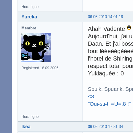
Hors ligne
Yureka
06.06.2010 14:01:16
Ahah Vadente
Membre
Aujourd'hui, j'ai 
Daan. Et j'ai bos
fout lééééégèèèèè
l'hotel de Shin
respect total pou
Registered 18.09.2005
Yuklaquée : 0
Spuik, Spuank, Sp
<3.
"Oui-sti-ti =U=,8 !"
Hors ligne
Ikea
06.06.2010 17:31:34