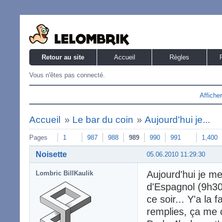
Retour au site
Accueil
Règles
Vous n'êtes pas connecté.
Affiche
Accueil
»
Le bar du coin
»
Aujourd'hui je...
Pages
1
987
988
989
990
991
1,400
Noisette
05.06.2010 11:29:30
Aujourd'hui je m
Lombric BillKaulik
d'Espagnol (9h30-
ce soir... Y'a la
remplies, ça me 