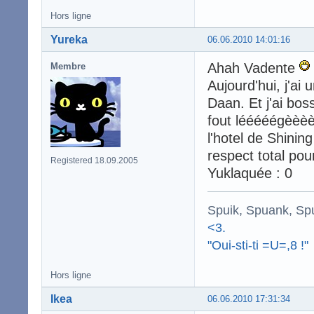
Hors ligne
Yureka
06.06.2010 14:01:16
Ahah Vadente
Membre
Aujourd'hui, j'ai 
Daan. Et j'ai bos
fout lééééégèèèèè
l'hotel de Shin
respect total pou
Registered 18.09.2005
Yuklaquée : 0
Spuik, Spuank, Sp
<3.
"Oui-sti-ti =U=,8 !"
Hors ligne
Ikea
06.06.2010 17:31:34