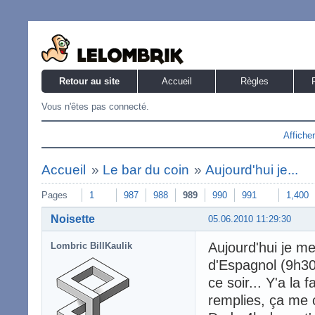
Retour au site
Accueil
Règles
Vous n'êtes pas connecté.
Affiche
Accueil
»
Le bar du coin
»
Aujourd'hui je...
Pages
1
987
988
989
990
991
1,400
Noisette
05.06.2010 11:29:30
Aujourd'hui je m
Lombric BillKaulik
d'Espagnol (9h30-
ce soir... Y'a la
remplies, ça me 