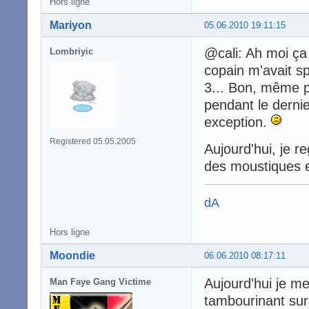
Hors ligne
Mariyon
05.06.2010 19:11:15
@cali: Ah moi ça
Lombriyic
copain m'avait spo
3... Bon, même pr
pendant le derni
exception.
Registered 05.05.2005
Aujourd'hui, je r
des moustiques et a
dA
Hors ligne
Moondie
06.06.2010 08:17:11
Aujourd'hui je me 
Man Faye Gang Victime
tambourinant sur 