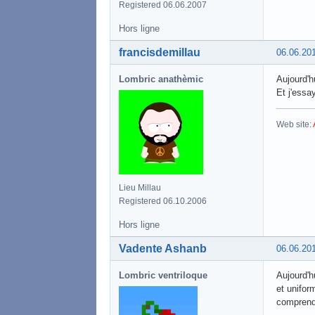
Registered 06.06.2007
Hors ligne
francisdemillau
06.06.20
Lombric anathèmic
Aujourd'h
Et j'essay
Web site:
Lieu Millau
Registered 06.10.2006
Hors ligne
Vadente Ashanb
06.06.20
Lombric ventriloque
Aujourd'h
et unifor
comprend