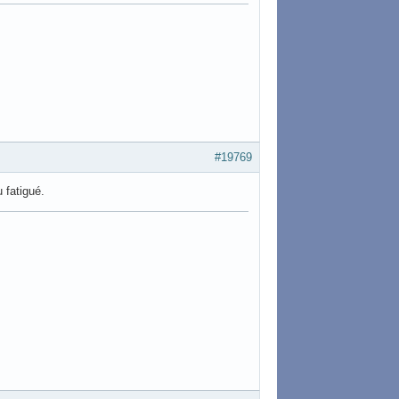
#19769
u fatigué.