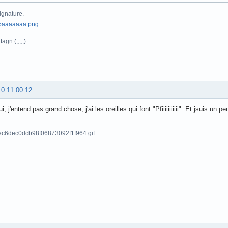
ignature.
agn (;,,,;)
10 11:00:12
i, j'entend pas grand chose, j'ai les oreilles qui font "Pfiiiiiiiiiii". Et jsuis un pe