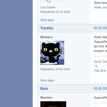
'Bien heu
Smile, yo
Lieu Dublin
Registered 19.10.2006
Hors ligne
Yureka
06.06.20
Membre
Ahah Va
Aujourd'hu
qui fout 
respect t
Spuik, Sp
<3.
Registered 18.09.2005
"Oui-sti-ti
Hors ligne
Ikea
06.06.20
Membre
Aujourd'h