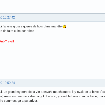
10 10:27:42
ui j'ai une grosse gueule de bois dans ma tête
e de faire cuire des frites
Anti-Travail
10 10:59:24
ui, un grand mystère de la vie a envahi ma chambre: Il y avait de la bave d'es
me) mais aucune trace d'escargot. Enfin si, y avait la bave comme trace, ma
re comment ça a pu arriver.