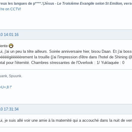
reux les langues de p****.'(Jésus -
Le Troisième Evangile selon St Emilion, vers
u're on CCTV!
10 14:01:16
dente
i, j'ai un peu la tête ailleurs. Soirée anniversaire hier, bisou Daan. Et j'ai bo
lééééégèèèèèrement la trouille (j'ai l'impression d'être dans l'hotel de Shi
otal pour l'éternité. Chambres stressantes de l'Overlook : 1/ Yuklaquée : 0
uank, Spuunk.
 =U=,8 !"
10 17:31:34
ui, je suis allé voir une amie à la maternité qui a accouché dans la nuit de v