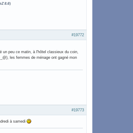
eZ 8.6
)
#19772
ssé un peu ce matin, à l'hôtel classieux du coin,
ning @_@), les femmes de ménage ont gagné mon
#19773
endredi à samedi