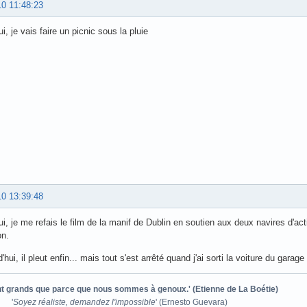
10 11:48:23
i, je vais faire un picnic sous la pluie
10 13:39:48
ui, je me refais le film de la manif de Dublin en soutien aux deux navires d'ac
on.
'hui, il pleut enfin... mais tout s'est arrêté quand j'ai sorti la voiture du garage
ont grands que parce que nous sommes à genoux.' (Etienne de La Boétie)
'
Soyez réaliste, demandez l'impossible
' (Ernesto Guevara)