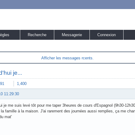
ègles
Recherche
Messagerie
Connexion
Afficher les messages rcents.
'hui je...
91
1,400
10 11:29:30
ui je me suis levé tôt pour me taper 3heures de cours d'Espagnol (9h30-12h30),
'a la famille à la maison. J'ai rarement des journées aussi remplies, ça me ch
du mat'