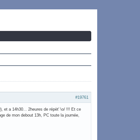
#19761
 et a 14h30... 2heures de répèt' \o/ !!! Et ce
ange de mon debout 13h, PC toute la journée,