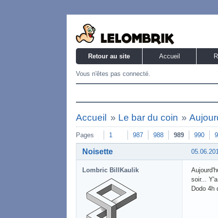
Retour au site
Accueil
R
Vous n'êtes pas connecté.
Accueil
»
Le bar du coin
»
Aujourd
Pages
1
987
988
989
990
9
Noisette
05.06.20
Lombric BillKaulik
Aujourd'h
soir... Y
Dodo 4h 