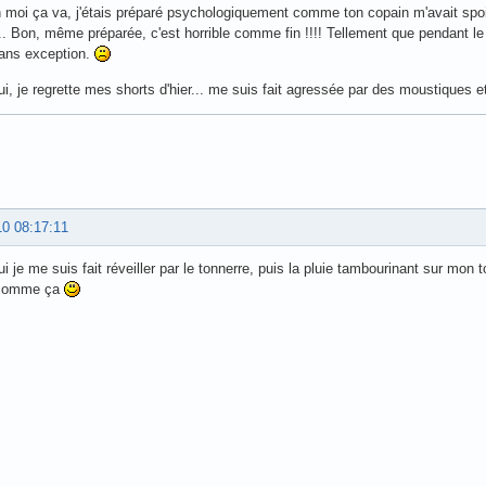
 moi ça va, j'étais préparé psychologiquement comme ton copain m'avait spoilé 
.. Bon, même préparée, c'est horrible comme fin !!!! Tellement que pendant 
sans exception.
i, je regrette mes shorts d'hier... me suis fait agressée par des moustiques et auj
10 08:17:11
ui je me suis fait réveiller par le tonnerre, puis la pluie tambourinant sur mon t
r comme ça