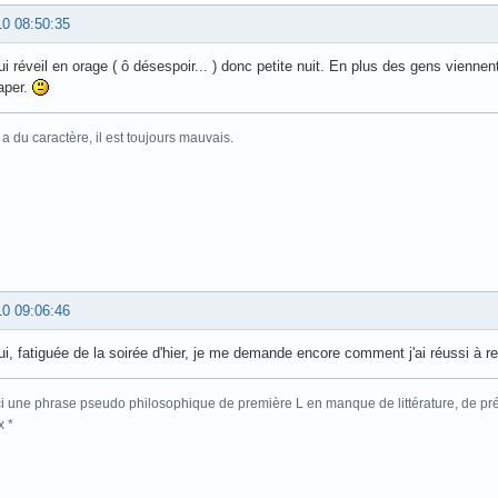
10 08:50:35
ui réveil en orage ( ô désespoir... ) donc petite nuit. En plus des gens vienn
raper.
 du caractère, il est toujours mauvais.
10 09:06:46
ui, fatiguée de la soirée d'hier, je me demande encore comment j'ai réussi à r
ici une phrase pseudo philosophique de première L en manque de littérature, de p
x *