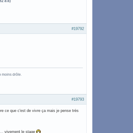
eZ 8.6
)
#19792
p moins drôle.
#19793
re ce que c'est de vivre ça mais je pense très
... vivement le stage