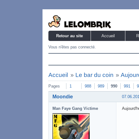
Retour au site
Accueil
R
Vous n'êtes pas connecté.
Accueil
»
Le bar du coin
»
Aujourd
Pages
1
988
989
990
991
9
Moondie
07.06.20
Man Faye Gang Victime
Aujourd'h