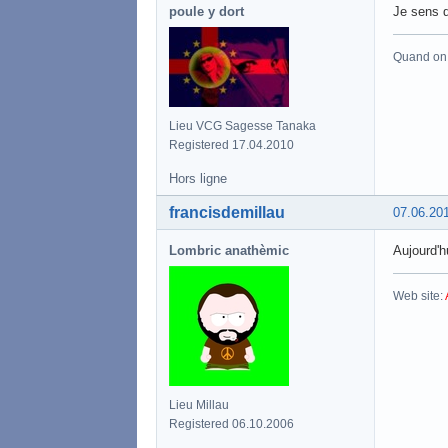
poule y dort
Je sens q
Quand on a
Lieu VCG Sagesse Tanaka
Registered 17.04.2010
Hors ligne
francisdemillau
07.06.20
Lombric anathèmic
Aujourd'h
Web site:
Lieu Millau
Registered 06.10.2006