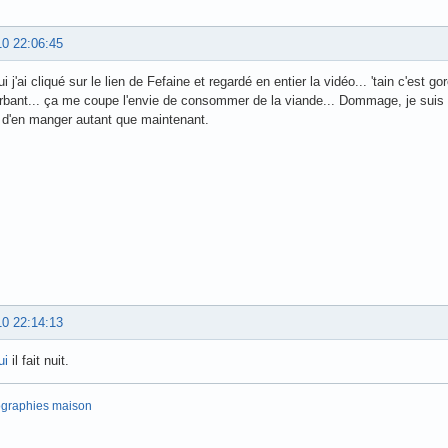
10 22:06:45
i j'ai cliqué sur le lien de Fefaine et regardé en entier la vidéo... 'tain c'est go
erbant... ça me coupe l'envie de consommer de la viande... Dommage, je sui
 d'en manger autant que maintenant.
10 22:14:13
ui
il fait nuit.
ographies maison