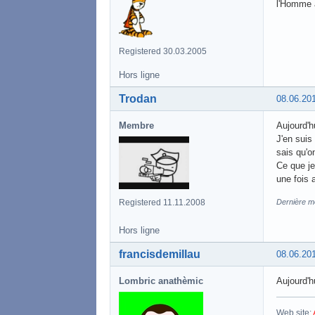
l'Homme 
Registered 30.03.2005
Hors ligne
Trodan
08.06.20
Membre
Aujourd'hu
J'en suis
sais qu'o
Ce que je
une fois 
Registered 11.11.2008
Dernière mo
Hors ligne
francisdemillau
08.06.20
Lombric anathèmic
Aujourd'hu
Web site: