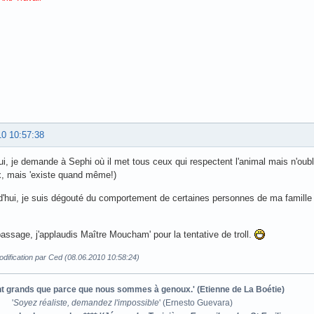
10 10:57:38
ui, je demande à Sephi où il met tous ceux qui respectent l'animal mais n'oubl
, mais 'existe quand même!)
d'hui, je suis dégouté du comportement de certaines personnes de ma famill
passage, j'applaudis Maître Moucham' pour la tentative de troll.
dification par Ced (08.06.2010 10:58:24)
ont grands que parce que nous sommes à genoux.' (Etienne de La Boétie)
'
Soyez réaliste, demandez l'impossible
' (Ernesto Guevara)