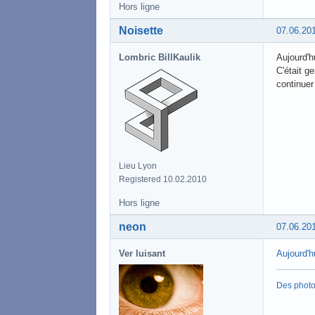
Hors ligne
Noisette
07.06.20
Lombric BillKaulik
Aujourd'hu
C'était g
continuer
Lieu Lyon
Registered 10.02.2010
Hors ligne
neon
07.06.20
Ver luisant
Aujourd'h
Des phot