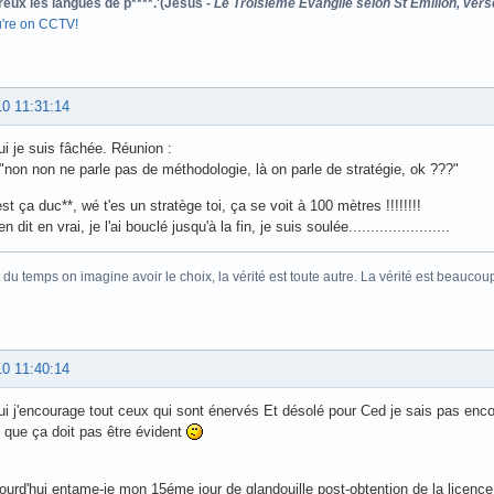
reux les langues de p****.'(Jésus -
Le Troisième Evangile selon St Emilion, vers
u're on CCTV!
10 11:31:14
ui je suis fâchée. Réunion :
 "non non ne parle pas de méthodologie, là on parle de stratégie, ok ???"
st ça duc**, wé t'es un stratège toi, ça se voit à 100 mètres !!!!!!!!
en dit en vrai, je l'ai bouclé jusqu'à la fin, je suis soulée.......................
 du temps on imagine avoir le choix, la vérité est toute autre. La vérité est beaucou
10 11:40:14
ui j'encourage tout ceux qui sont énervés Et désolé pour Ced je sais pas enco
 que ça doit pas être évident
ourd'hui entame-je mon 15éme jour de glandouille post-obtention de la licence