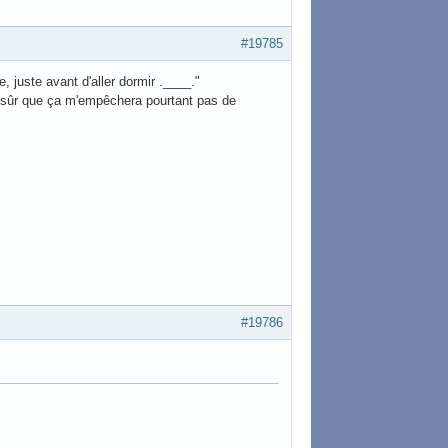
#19785
re, juste avant d'aller dormir .____."
s sûr que ça m'empêchera pourtant pas de
#19786