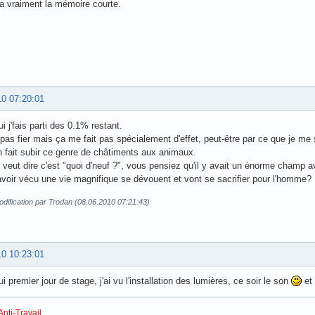
a vraiment la mémoire courte.
10 07:20:01
i j'fais parti des 0.1% restant.
 pas fier mais ça me fait pas spécialement d'effet, peut-être par ce que je me 
n fait subir ce genre de châtiments aux animaux.
 veut dire c'est "quoi d'neuf ?", vous pensiez qu'il y avait un énorme champ
avoir vécu une vie magnifique se dévouent et vont se sacrifier pour l'homme?
dification par Trodan (08.06.2010 07:21:43)
10 10:23:01
i premier jour de stage, j'ai vu l'installation des lumières, ce soir le son
et 
Anti-Travail