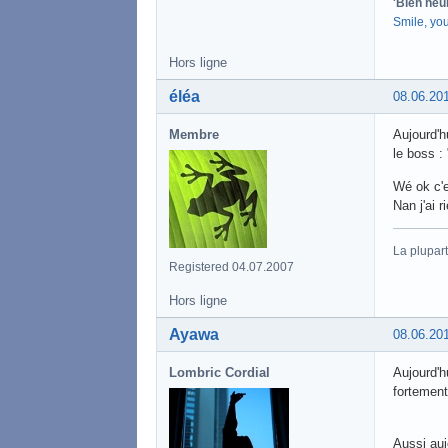
'Bien heu
Smile, yo
Hors ligne
éléa
08.06.20
Membre
Aujourd'h
le boss :
Wé ok c'e
Nan j'ai ri
La plupart
Registered 04.07.2007
Hors ligne
Ayawa
08.06.20
Lombric Cordial
Aujourd'h
fortement
Aussi auj