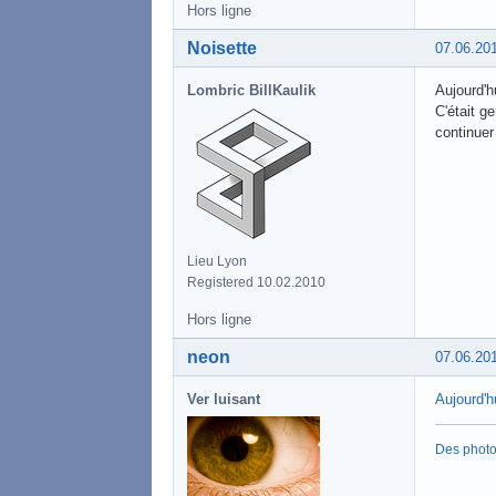
Hors ligne
Noisette
07.06.20
Lombric BillKaulik
Aujourd'hu
C'était g
continuer
Lieu Lyon
Registered 10.02.2010
Hors ligne
neon
07.06.20
Ver luisant
Aujourd'h
Des phot