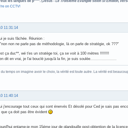
reux les langues de p****.'(Jésus -
Le Troisième Evangile selon St Emilion, vers
u're on CCTV!
10 11:31:14
ui je suis fâchée. Réunion :
 "non non ne parle pas de méthodologie, là on parle de stratégie, ok ???"
st ça duc**, wé t'es un stratège toi, ça se voit à 100 mètres !!!!!!!!
en dit en vrai, je l'ai bouclé jusqu'à la fin, je suis soulée.......................
 du temps on imagine avoir le choix, la vérité est toute autre. La vérité est beaucou
10 11:40:14
ui j'encourage tout ceux qui sont énervés Et désolé pour Ced je sais pas enco
 que ça doit pas être évident
ourd'hui entame-je mon 15éme jour de glandouille post-obtention de la licence