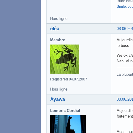
'Bien heu
Smile, yo
Hors ligne
éléa
08.06.20
Membre
Aujourd'h
le boss :
Wé ok c'e
Nan j'ai ri
La plupart
Registered 04.07.2007
Hors ligne
Ayawa
08.06.20
Lombric Cordial
Aujourd'h
fortement
Aussi auj