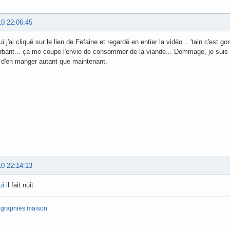
10 22:06:45
i j'ai cliqué sur le lien de Fefaine et regardé en entier la vidéo... 'tain c'est go
erbant... ça me coupe l'envie de consommer de la viande... Dommage, je sui
 d'en manger autant que maintenant.
10 22:14:13
ui
il fait nuit.
ographies maison