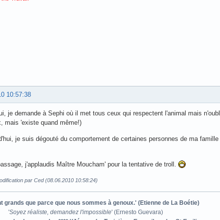
10 10:57:38
ui, je demande à Sephi où il met tous ceux qui respectent l'animal mais n'oubl
, mais 'existe quand même!)
d'hui, je suis dégouté du comportement de certaines personnes de ma famill
passage, j'applaudis Maître Moucham' pour la tentative de troll.
dification par Ced (08.06.2010 10:58:24)
ont grands que parce que nous sommes à genoux.' (Etienne de La Boétie)
'
Soyez réaliste, demandez l'impossible
' (Ernesto Guevara)