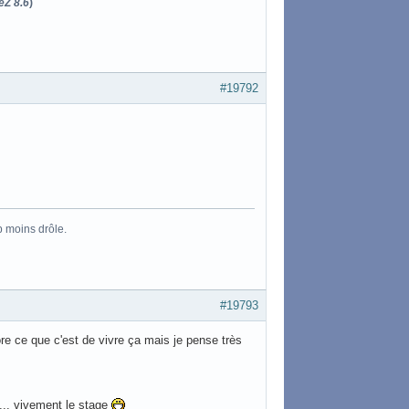
eZ 8.6
)
#19792
p moins drôle.
#19793
re ce que c'est de vivre ça mais je pense très
... vivement le stage