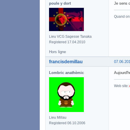
poule y dort
Je sens q
Quand on a
Lieu VCG Sagesse Tanaka
Registered 17.04.2010
Hors ligne
francisdemillau
07.06.20
Lombric anathèmic
Aujourd'h
Web site:
Lieu Millau
Registered 06.10.2006