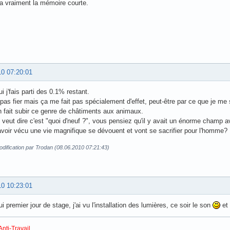
a vraiment la mémoire courte.
10 07:20:01
i j'fais parti des 0.1% restant.
 pas fier mais ça me fait pas spécialement d'effet, peut-être par ce que je me 
n fait subir ce genre de châtiments aux animaux.
 veut dire c'est "quoi d'neuf ?", vous pensiez qu'il y avait un énorme champ
avoir vécu une vie magnifique se dévouent et vont se sacrifier pour l'homme?
dification par Trodan (08.06.2010 07:21:43)
10 10:23:01
i premier jour de stage, j'ai vu l'installation des lumières, ce soir le son
et 
Anti-Travail