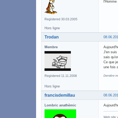
l'Homme 
Registered 30.03.2005
Hors ligne
Trodan
08.06.20
Membre
Aujourd'hu
J'en suis
sais qu'o
Ce que je
une fois 
Registered 11.11.2008
Dernière mo
Hors ligne
francisdemillau
08.06.20
Lombric anathèmic
Aujourd'hu
Web site: