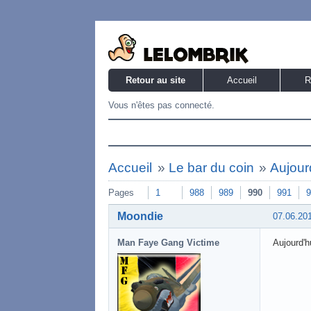
Retour au site
Accueil
R
Vous n'êtes pas connecté.
Accueil
»
Le bar du coin
»
Aujourd
Pages
1
988
989
990
991
9
Moondie
07.06.20
Man Faye Gang Victime
Aujourd'h