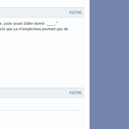
#19785
re, juste avant d'aller dormir .____."
s sûr que ça m'empêchera pourtant pas de
#19786