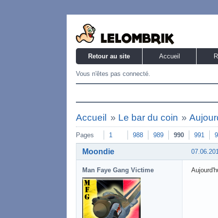
Retour au site
Accueil
R
Vous n'êtes pas connecté.
Accueil
»
Le bar du coin
»
Aujourd
Pages
1
988
989
990
991
9
Moondie
07.06.20
Man Faye Gang Victime
Aujourd'h