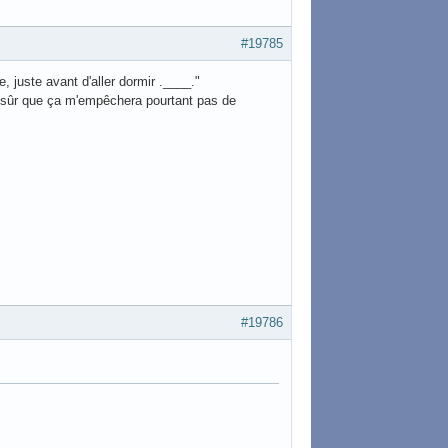
#19785
re, juste avant d'aller dormir .____."
s sûr que ça m'empêchera pourtant pas de
#19786