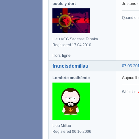
poule y dort
Je sens q
Quand on a
Lieu VCG Sagesse Tanaka
Registered 17.04.2010
Hors ligne
francisdemillau
07.06.20
Lombric anathèmic
Aujourd'h
Web site:
Lieu Millau
Registered 06.10.2006