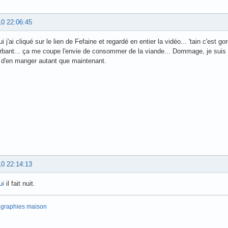
10 22:06:45
i j'ai cliqué sur le lien de Fefaine et regardé en entier la vidéo... 'tain c'est go
erbant... ça me coupe l'envie de consommer de la viande... Dommage, je sui
 d'en manger autant que maintenant.
10 22:14:13
ui
il fait nuit.
ographies maison