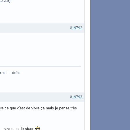
eZ 8.6
)
#19792
p moins drôle.
#19793
re ce que c'est de vivre ça mais je pense très
... vivement le stage