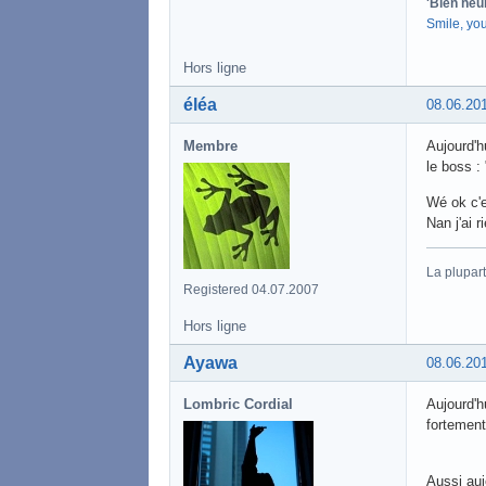
'Bien heu
Smile, yo
Hors ligne
éléa
08.06.20
Membre
Aujourd'h
le boss :
Wé ok c'e
Nan j'ai ri
La plupart
Registered 04.07.2007
Hors ligne
Ayawa
08.06.20
Lombric Cordial
Aujourd'h
fortement
Aussi auj