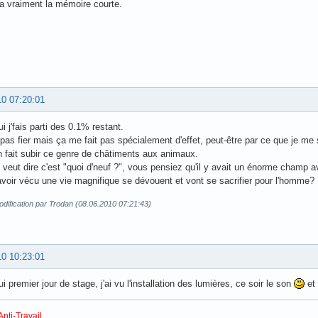
a vraiment la mémoire courte.
10 07:20:01
i j'fais parti des 0.1% restant.
 pas fier mais ça me fait pas spécialement d'effet, peut-être par ce que je me 
n fait subir ce genre de châtiments aux animaux.
 veut dire c'est "quoi d'neuf ?", vous pensiez qu'il y avait un énorme champ
avoir vécu une vie magnifique se dévouent et vont se sacrifier pour l'homme?
dification par Trodan (08.06.2010 07:21:43)
10 10:23:01
i premier jour de stage, j'ai vu l'installation des lumières, ce soir le son
et 
Anti-Travail