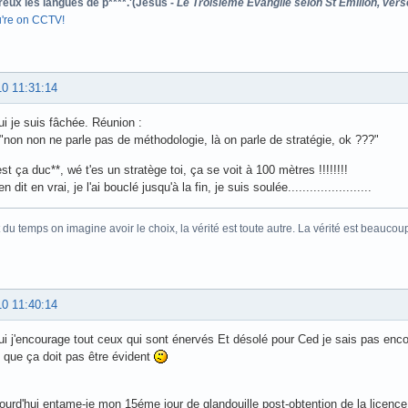
reux les langues de p****.'(Jésus -
Le Troisième Evangile selon St Emilion, vers
u're on CCTV!
10 11:31:14
ui je suis fâchée. Réunion :
 "non non ne parle pas de méthodologie, là on parle de stratégie, ok ???"
st ça duc**, wé t'es un stratège toi, ça se voit à 100 mètres !!!!!!!!
en dit en vrai, je l'ai bouclé jusqu'à la fin, je suis soulée.......................
 du temps on imagine avoir le choix, la vérité est toute autre. La vérité est beaucou
10 11:40:14
ui j'encourage tout ceux qui sont énervés Et désolé pour Ced je sais pas enco
 que ça doit pas être évident
ourd'hui entame-je mon 15éme jour de glandouille post-obtention de la licence