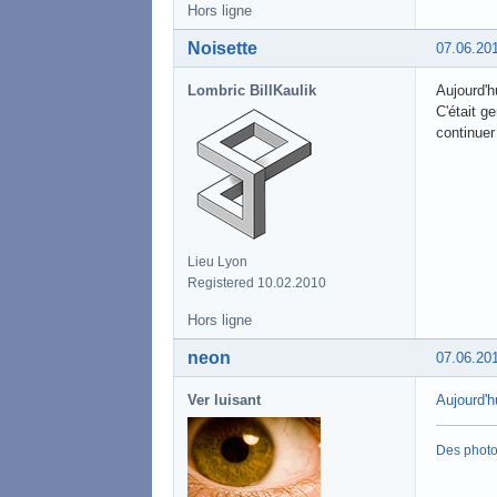
Hors ligne
Noisette
07.06.20
Lombric BillKaulik
Aujourd'hu
C'était g
continuer
Lieu Lyon
Registered 10.02.2010
Hors ligne
neon
07.06.20
Ver luisant
Aujourd'h
Des phot