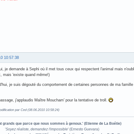
10 10:57:38
ui, je demande à Sephi où il met tous ceux qui respectent l'animal mais n'oubl
, mais 'existe quand même!)
d'hui, je suis dégouté du comportement de certaines personnes de ma famill
passage, j'applaudis Maître Moucham' pour la tentative de troll.
dification par Ced (08.06.2010 10:58:24)
ont grands que parce que nous sommes à genoux.' (Etienne de La Boétie)
'
Soyez réaliste, demandez l'impossible
' (Ernesto Guevara)