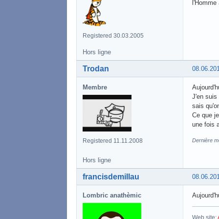
l'Homme 
Registered 30.03.2005
Hors ligne
Trodan
08.06.20
Membre
Aujourd'hu
J'en suis
sais qu'o
Ce que je
une fois 
Registered 11.11.2008
Dernière mo
Hors ligne
francisdemillau
08.06.20
Lombric anathèmic
Aujourd'hu
Web site: