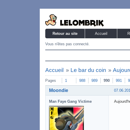
Retour au site
Accueil
R
Vous n'êtes pas connecté.
Accueil
»
Le bar du coin
»
Aujourd
Pages
1
988
989
990
991
9
Moondie
07.06.20
Man Faye Gang Victime
Aujourd'h