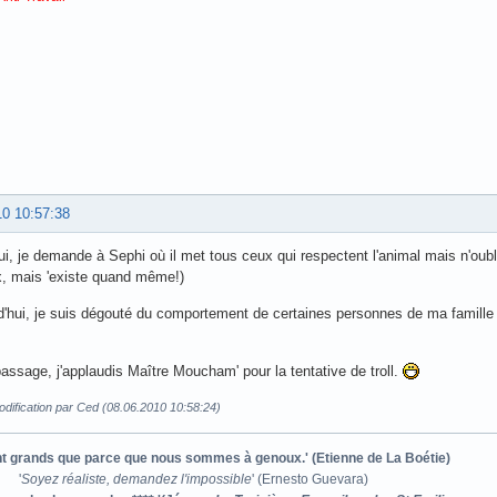
10 10:57:38
ui, je demande à Sephi où il met tous ceux qui respectent l'animal mais n'oubl
, mais 'existe quand même!)
d'hui, je suis dégouté du comportement de certaines personnes de ma famill
passage, j'applaudis Maître Moucham' pour la tentative de troll.
dification par Ced (08.06.2010 10:58:24)
ont grands que parce que nous sommes à genoux.' (Etienne de La Boétie)
'
Soyez réaliste, demandez l'impossible
' (Ernesto Guevara)