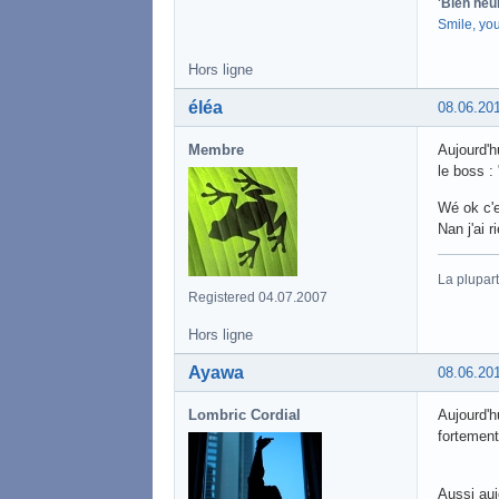
'Bien heu
Smile, yo
Hors ligne
éléa
08.06.20
Membre
Aujourd'h
le boss :
Wé ok c'e
Nan j'ai ri
La plupart
Registered 04.07.2007
Hors ligne
Ayawa
08.06.20
Lombric Cordial
Aujourd'h
fortement
Aussi auj