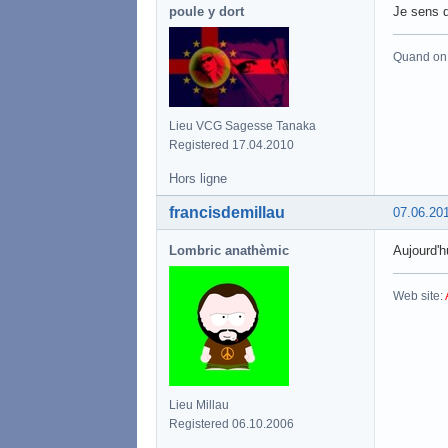
poule y dort
Je sens q
Quand on a
Lieu VCG Sagesse Tanaka
Registered 17.04.2010
Hors ligne
francisdemillau
07.06.20
Lombric anathèmic
Aujourd'h
Web site:
Lieu Millau
Registered 06.10.2006