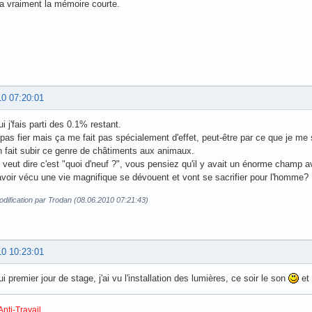
a vraiment la mémoire courte.
10 07:20:01
i j'fais parti des 0.1% restant.
 pas fier mais ça me fait pas spécialement d'effet, peut-être par ce que je me 
n fait subir ce genre de châtiments aux animaux.
 veut dire c'est "quoi d'neuf ?", vous pensiez qu'il y avait un énorme champ
avoir vécu une vie magnifique se dévouent et vont se sacrifier pour l'homme?
dification par Trodan (08.06.2010 07:21:43)
10 10:23:01
i premier jour de stage, j'ai vu l'installation des lumières, ce soir le son
et 
Anti-Travail