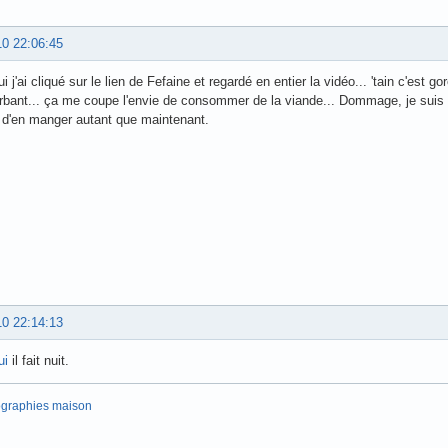
10 22:06:45
i j'ai cliqué sur le lien de Fefaine et regardé en entier la vidéo... 'tain c'est go
erbant... ça me coupe l'envie de consommer de la viande... Dommage, je sui
 d'en manger autant que maintenant.
10 22:14:13
ui
il fait nuit.
ographies maison