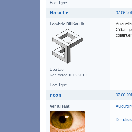
Hors ligne
Noisette
07.06.20
Lombric BillKaulik
Aujourd'hu
C'était g
continuer
Lieu Lyon
Registered 10.02.2010
Hors ligne
neon
07.06.20
Ver luisant
Aujourd'h
Des phot