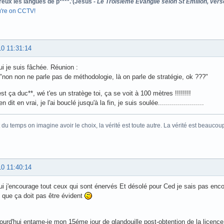
reux les langues de p****.'(Jésus -
Le Troisième Evangile selon St Emilion, vers
u're on CCTV!
10 11:31:14
ui je suis fâchée. Réunion :
 "non non ne parle pas de méthodologie, là on parle de stratégie, ok ???"
st ça duc**, wé t'es un stratège toi, ça se voit à 100 mètres !!!!!!!!
en dit en vrai, je l'ai bouclé jusqu'à la fin, je suis soulée.......................
 du temps on imagine avoir le choix, la vérité est toute autre. La vérité est beaucou
10 11:40:14
ui j'encourage tout ceux qui sont énervés Et désolé pour Ced je sais pas enco
 que ça doit pas être évident
ourd'hui entame-je mon 15éme jour de glandouille post-obtention de la licence