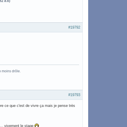
eZ 8.6
)
#19792
p moins drôle.
#19793
re ce que c'est de vivre ça mais je pense très
... vivement le stage