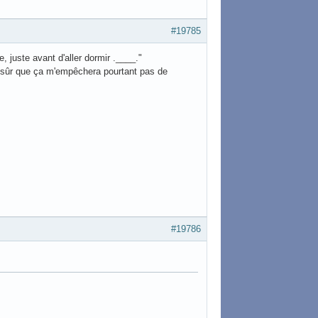
#19785
re, juste avant d'aller dormir .____."
s sûr que ça m'empêchera pourtant pas de
#19786