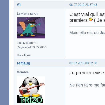
#1
06.07.2010 23:37:48
C'est vrai qu'il 
Lombric abruti
premiers
( Je s
Mais elle est où J
Lieu McLaren's
Registered 09.05.2010
Hors ligne
reitlaug
07.07.2010 08:32:38
Le premier exise
Membre
Ne rien faire me fa