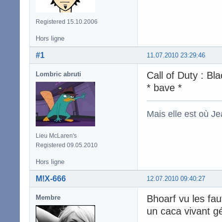
Registered 15.10.2006
Hors ligne
#1
11.07.2010 23:29:46
Call of Duty : Bl
Lombric abruti
* bave *
Mais elle est où J
Lieu McLaren's
Registered 09.05.2010
Hors ligne
M!X-666
12.07.2010 09:40:27
Bhoarf vu les fau
Membre
un caca vivant g