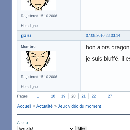
Registered 15.10.2006
Hors ligne
garu
07.08.2010 23:03:14
bon alors dragon
Membre
je suis bluffé, il 
Registered 15.10.2006
Hors ligne
Pages
1
18
19
20
21
22
27
Accueil
»
Actualité
»
Jeux vidéo du moment
Aller à