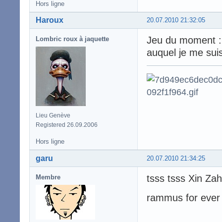
Hors ligne
Haroux
20.07.2010 21:32:05
Jeu du moment : 
Lombric roux à jaquette
auquel je me sui
Lieu Genève
Registered 26.09.2006
Hors ligne
garu
20.07.2010 21:34:25
tsss tsss Xin Zaho
Membre
rammus for ever