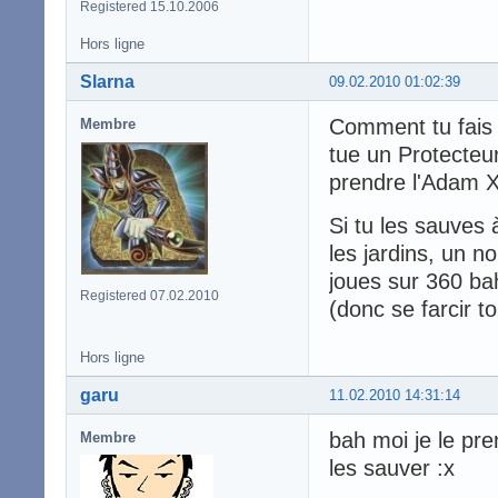
Registered 15.10.2006
Hors ligne
Slarna
09.02.2010 01:02:39
Comment tu fais 
Membre
tue un Protecteur
prendre l'Adam X
Si tu les sauves
les jardins, un n
joues sur 360 bah
Registered 07.02.2010
(donc se farcir t
Hors ligne
garu
11.02.2010 14:31:14
bah moi je le pren
Membre
les sauver :x