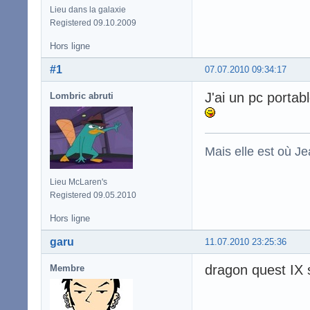
Lieu dans la galaxie
Registered 09.10.2009
Hors ligne
#1
07.07.2010 09:34:17
J'ai un pc portab
Lombric abruti
Mais elle est où J
Lieu McLaren's
Registered 09.05.2010
Hors ligne
garu
11.07.2010 23:25:36
dragon quest IX s
Membre