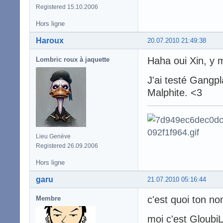
Registered 15.10.2006
Hors ligne
Haroux
20.07.2010 21:49:38
Haha oui Xin, y m
Lombric roux à jaquette
J'ai testé Gangpl
Malphite. <3
Lieu Genève
Registered 26.09.2006
Hors ligne
garu
21.07.2010 05:16:44
c'est quoi ton n
Membre
moi c'est Gloub