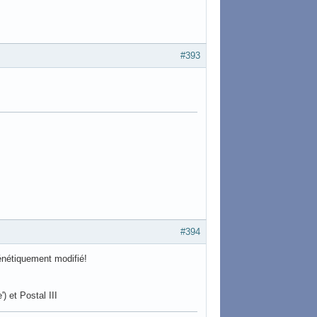
#393
#394
génétiquement modifié!
) et Postal III