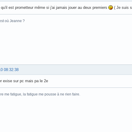
i qu'il est prometteur même si j'ai jamais jouer au deux premiers
( Je suis s
 est où Jeanne ?
10 08:32:38
r exise sur pc mais pa le 2e
ire me fatigue, la fatigue me pousse à ne rien faire.