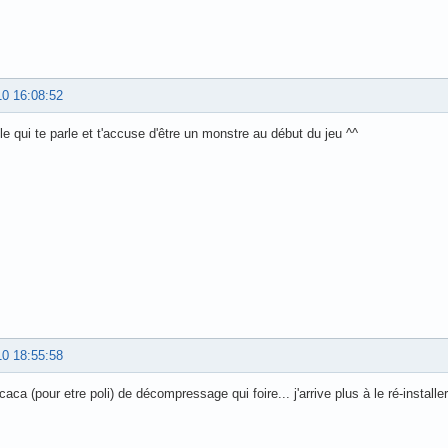
10 16:08:52
le qui te parle et t'accuse d'être un monstre au début du jeu ^^
10 18:55:58
caca (pour etre poli) de décompressage qui foire... j'arrive plus à le ré-installe