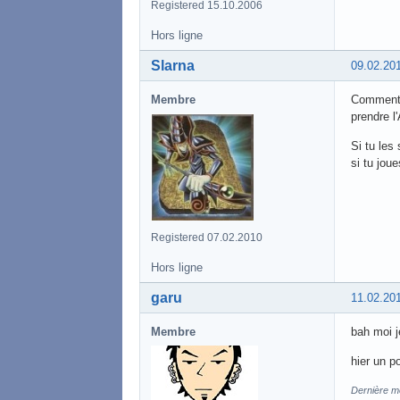
Registered 15.10.2006
Hors ligne
Slarna
09.02.20
Membre
Comment t
prendre l
Si tu les
si tu jou
Registered 07.02.2010
Hors ligne
garu
11.02.20
Membre
bah moi je
hier un p
Dernière mo