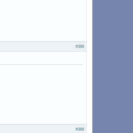
#388
#389