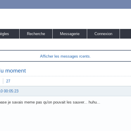
ègles
Recherche
Messagerie
Connexion
Afficher les messages rcents.
du moment
27
10 00:05:23
base je savais meme pas qu'on pouvait les sauver... huhu...