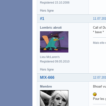
Registered 15.10.2006
Hors ligne
#1
11.07.20
Lombric abruti
Call of D
* bave *
Mais elle
Lieu McLaren's
Registered 09.05.2010
Hors ligne
M!X-666
12.07.20
Membre
Bhoarf vu
Pour les g