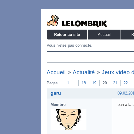
Retour au site
Accueil
R
Vous n'êtes pas connecté.
Accueil
»
Actualité
»
Jeux vidéo 
Pages
1
18
19
20
21
22
garu
09.02.20
Membre
bah a la 