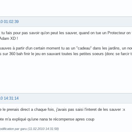
10 01:02:39
u fais pour pas savoir qu'on peut les sauver, quand on tue un Protecteur on te
'Adam XD !
 sauves à partir d'un certain moment tu as un "cadeau" dans les jardins, un n
es sur 360 bah finir le jeu en sauvant toutes les petites soeurs (donc se farci
10 14:31:14
 le prenais direct a chaque fois, j'avais pas saisi l'interet de les sauver :x
ote m'a expliqué qu'une nana te récompense apres coup
dification par garu (11.02.2010 14:31:58)