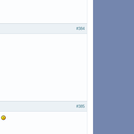
#384
#385
r