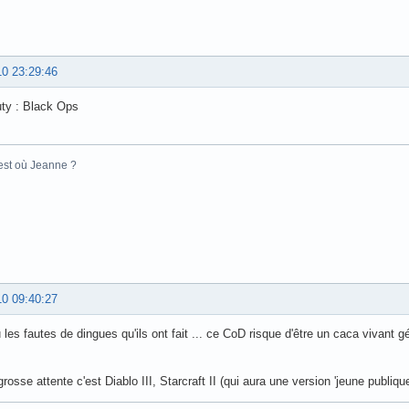
10 23:29:46
uty : Black Ops
 est où Jeanne ?
10 09:40:27
 les fautes de dingues qu'ils ont fait ... ce CoD risque d'être un caca vivant 
rosse attente c'est Diablo III, Starcraft II (qui aura une version 'jeune publique'