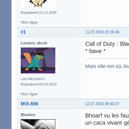
Registered 15.10.2006
Hors ligne
#1
11.07.2010 23:29:46
Call of Duty : Bl
Lombric abruti
* bave *
Mais elle est où J
Lieu McLaren's
Registered 09.05.2010
Hors ligne
M!X-666
12.07.2010 09:40:27
Bhoarf vu les fau
Membre
un caca vivant g