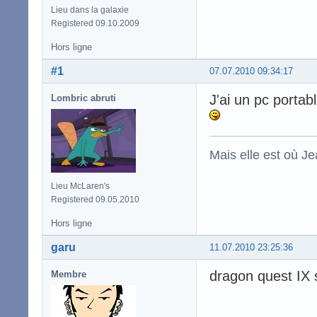
Lieu dans la galaxie
Registered 09.10.2009
Hors ligne
#1
07.07.2010 09:34:17
J'ai un pc portab
Lombric abruti
Mais elle est où J
Lieu McLaren's
Registered 09.05.2010
Hors ligne
garu
11.07.2010 23:25:36
dragon quest IX s
Membre