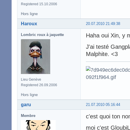
Registered 15.10.2006
Hors ligne
Haroux
20.07.2010 21:49:38
Haha oui Xin, y m
Lombric roux à jaquette
J'ai testé Gangpl
Malphite. <3
Lieu Genève
Registered 26.09.2006
Hors ligne
garu
21.07.2010 05:16:44
c'est quoi ton n
Membre
moi c'est Gloub