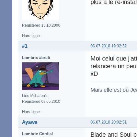
plus à le ré-insta
Registered 15.10.2006
Hors ligne
#1
06.07.2010 19:32:32
Moi celui que j'a
Lombric abruti
relancera un peu 
xD
Mais elle est où J
Lieu McLaren's
Registered 09.05.2010
Hors ligne
Ayawa
06.07.2010 20:02:51
Blade and Soul p
Lombric Cordial