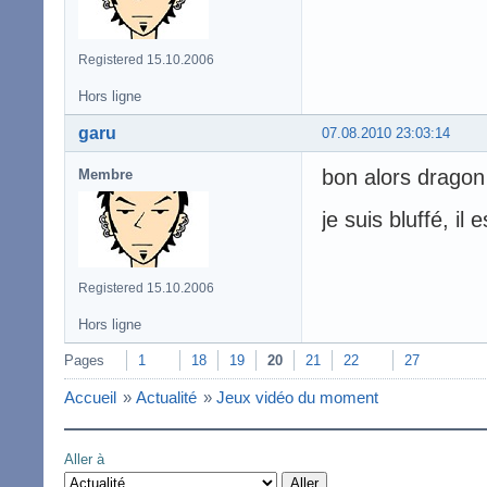
Registered 15.10.2006
Hors ligne
garu
07.08.2010 23:03:14
bon alors dragon
Membre
je suis bluffé, il 
Registered 15.10.2006
Hors ligne
Pages
1
18
19
20
21
22
27
Accueil
»
Actualité
»
Jeux vidéo du moment
Aller à