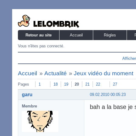
Retour au site
Accueil
Règles
Vous n'êtes pas connecté.
Affiche
Accueil
»
Actualité
»
Jeux vidéo du moment
Pages
1
18
19
20
21
22
27
garu
09.02.2010 00:05:23
bah a la base je
Membre