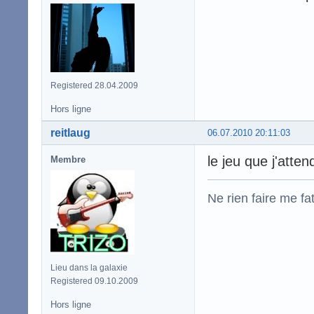
Registered 28.04.2009
Hors ligne
reitlaug
06.07.2010 20:11:03
le jeu que j'atten
Membre
Ne rien faire me fa
Lieu dans la galaxie
Registered 09.10.2009
Hors ligne