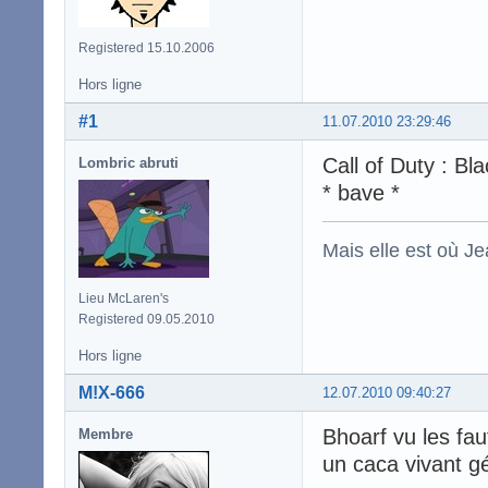
Registered 15.10.2006
Hors ligne
#1
11.07.2010 23:29:46
Call of Duty : Bl
Lombric abruti
* bave *
Mais elle est où J
Lieu McLaren's
Registered 09.05.2010
Hors ligne
M!X-666
12.07.2010 09:40:27
Bhoarf vu les fau
Membre
un caca vivant g