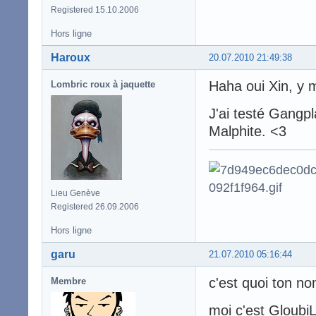
Registered 15.10.2006
Hors ligne
Haroux
20.07.2010 21:49:38
Haha oui Xin, y m
Lombric roux à jaquette
J'ai testé Gangpl
Malphite. <3
Lieu Genève
Registered 26.09.2006
Hors ligne
garu
21.07.2010 05:16:44
c'est quoi ton n
Membre
moi c'est Gloub