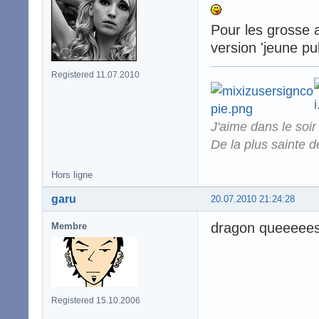
Pour les grosse at
version 'jeune pub
Registered 11.07.2010
J'aime dans le soir
De la plus sainte 
Hors ligne
garu
20.07.2010 21:24:28
dragon queeeees
Membre
Registered 15.10.2006