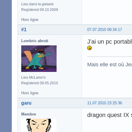
Lieu dans la galaxie
Registered 09.10.2009
Hors ligne
#1
07.07.2010 09:34:17
J'ai un pc portab
Lombric abruti
Mais elle est où J
Lieu McLaren's
Registered 09.05.2010
Hors ligne
garu
11.07.2010 23:25:36
dragon quest IX s
Membre