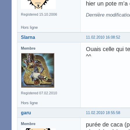
hier un pote m'a
Dernière modificatio
Registered 15.10.2006
Hors ligne
Slarna
11.02.2010 16:08:52
Ouais celle qui t
Membre
^^
Registered 07.02.2010
Hors ligne
garu
11.02.2010 18:55:58
purée de caca (po
Membre