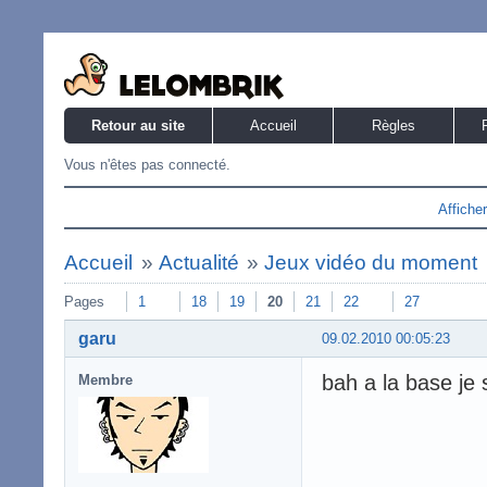
Retour au site
Accueil
Règles
Vous n'êtes pas connecté.
Affiche
Accueil
»
Actualité
»
Jeux vidéo du moment
Pages
1
18
19
20
21
22
27
garu
09.02.2010 00:05:23
bah a la base je
Membre