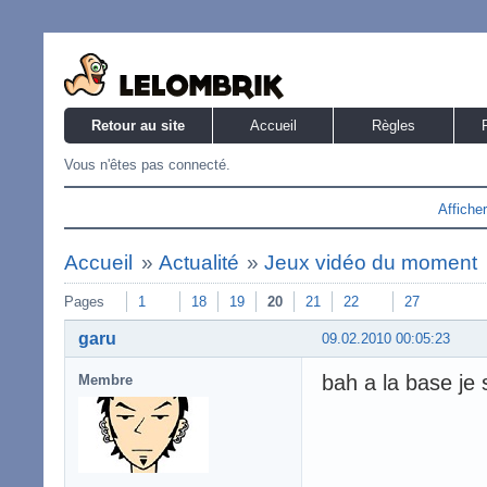
Retour au site
Accueil
Règles
Vous n'êtes pas connecté.
Affiche
Accueil
»
Actualité
»
Jeux vidéo du moment
Pages
1
18
19
20
21
22
27
garu
09.02.2010 00:05:23
bah a la base je
Membre