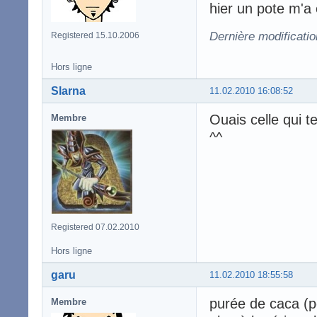
hier un pote m'a
Dernière modificatio
Registered 15.10.2006
Hors ligne
Slarna
11.02.2010 16:08:52
Ouais celle qui t
Membre
^^
Registered 07.02.2010
Hors ligne
garu
11.02.2010 18:55:58
purée de caca (po
Membre