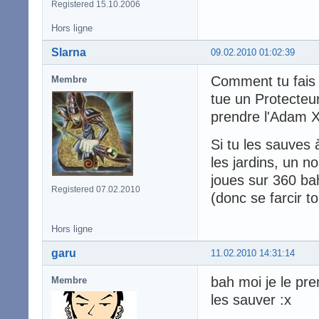
Registered 15.10.2006
Hors ligne
Slarna
09.02.2010 01:02:39
Comment tu fais 
Membre
tue un Protecteur
prendre l'Adam X
Si tu les sauves
les jardins, un n
joues sur 360 bah
Registered 07.02.2010
(donc se farcir t
Hors ligne
garu
11.02.2010 14:31:14
bah moi je le pren
Membre
les sauver :x