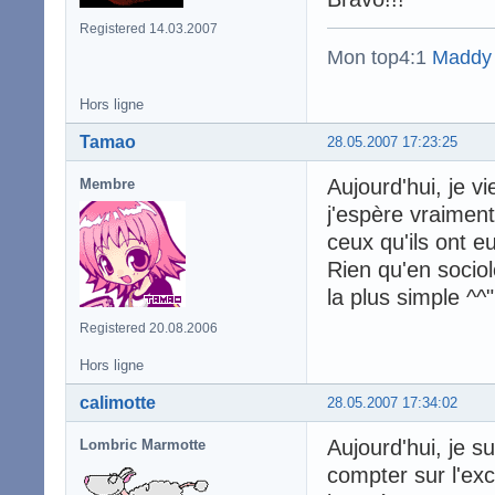
Registered 14.03.2007
Mon top4:1
Maddy
Hors ligne
Tamao
28.05.2007 17:23:25
Aujourd'hui, je v
Membre
j'espère vraimen
ceux qu'ils ont eu
Rien qu'en sociolo
la plus simple ^^"
Registered 20.08.2006
Hors ligne
calimotte
28.05.2007 17:34:02
Aujourd'hui, je su
Lombric Marmotte
compter sur l'ex