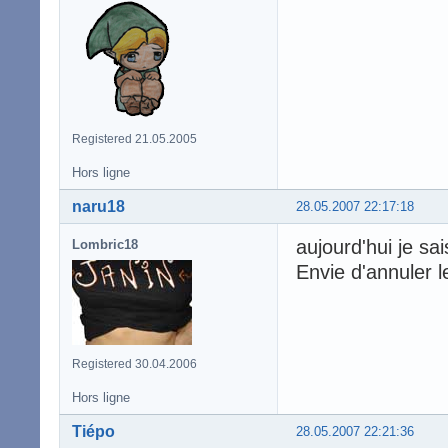
Registered 21.05.2005
Hors ligne
naru18
28.05.2007 22:17:18
aujourd'hui je sai
Lombric18
Envie d'annuler l
Registered 30.04.2006
Hors ligne
Tiépo
28.05.2007 22:21:36