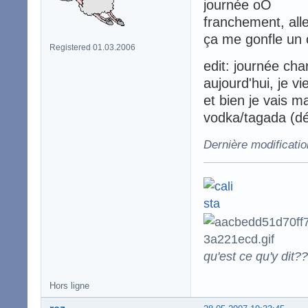
journée oO
franchement, alle
ça me gonfle un 
Registered 01.03.2006
edit: journée cha
aujourd'hui, je v
et bien je vais 
vodka/tagada (dé
Dernière modificatio
qu'est ce qu'y dit??
Hors ligne