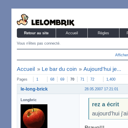
Retour au site
Accueil
Règles
Vous n'êtes pas connecté.
Affiche
Accueil
»
Le bar du coin
»
Aujourd'hui je...
Pages
1
68
69
70
71
72
1,400
le-long-brick
28.05.2007 17:21:01
Longbric
rez a écrit
aujourd'hui j'a
Bravo!!!