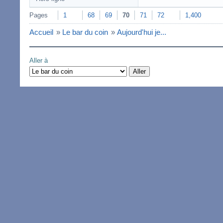
Pages
1
68
69
70
71
72
1,400
Accueil
»
Le bar du coin
»
Aujourd'hui je...
Aller à