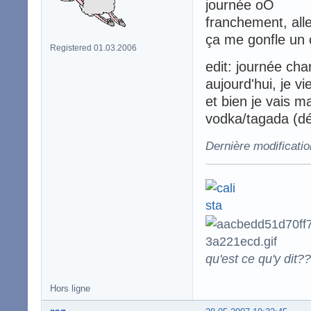
journée oO
franchement, alle
ça me gonfle un 
Registered 01.03.2006
edit: journée cha
aujourd'hui, je v
et bien je vais 
vodka/tagada (dé
Dernière modificatio
qu'est ce qu'y dit??
Hors ligne