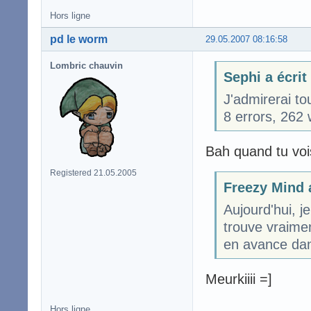
Hors ligne
pd le worm
29.05.2007 08:16:58
Lombric chauvin
Sephi a écrit
J'admirerai to
8 errors, 262 
Bah quand tu voi
Registered 21.05.2005
Freezy Mind a
Aujourd'hui, 
trouve vraimen
en avance dan
Meurkiiii =]
Hors ligne