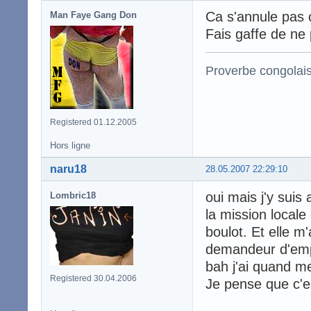
Ca s'annule pas
Man Faye Gang Don
Fais gaffe de ne p
Proverbe congolai
Registered 01.12.2005
Hors ligne
naru18
28.05.2007 22:29:10
oui mais j'y suis a
Lombric18
la mission locale
boulot. Et elle m
demandeur d'emplo
bah j'ai quand 
Registered 30.04.2006
Je pense que c'es