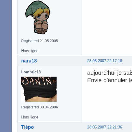
Registered 21.05.2005
Hors ligne
naru18
28.05.2007 22:17:18
aujourd'hui je sai
Lombric18
Envie d'annuler l
Registered 30.04.2006
Hors ligne
Tiépo
28.05.2007 22:21:36