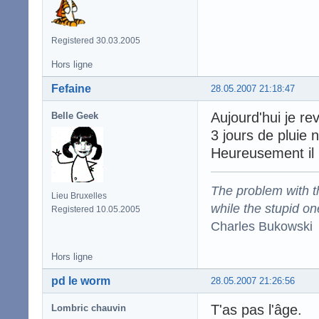
Registered 30.03.2005
Hors ligne
Fefaine
28.05.2007 21:18:47
Aujourd'hui je re
Belle Geek
3 jours de pluie 
Heureusement il 
The problem with the
Lieu Bruxelles
while the stupid on
Registered 10.05.2005
Charles Bukowski
Hors ligne
pd le worm
28.05.2007 21:26:56
T'as pas l'âge.
Lombric chauvin