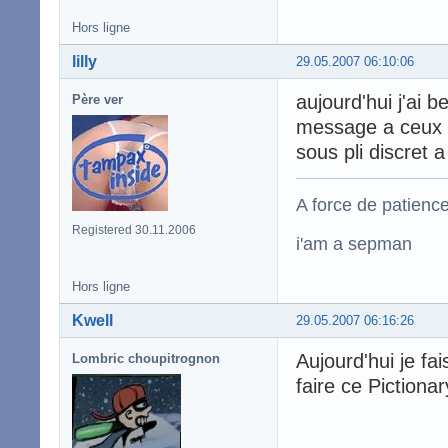
Hors ligne
lilly
29.05.2007 06:10:06
aujourd'hui j'ai b
Père ver
message a ceux q
sous pli discret
A force de patience
Registered 30.11.2006
i'am a sepman
Hors ligne
Kwell
29.05.2007 06:16:26
Aujourd'hui je f
Lombric choupitrognon
faire ce Pictiona