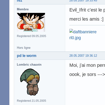
rez
28.05.2007 19:33:45
Evil_Ifrit c'est l
Membre
merci les amis :]
Registered 09.05.2005
Hors ligne
pd le worm
28.05.2007 19:36:12
Moi, j'ai mon pe
Lombric chauvin
oook, je sors --->
Registered 21.05.2005