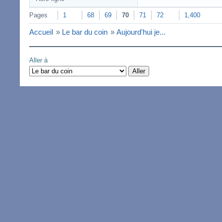
Pages
1
68
69
70
71
72
1,400
Accueil
»
Le bar du coin
»
Aujourd'hui je...
Aller à