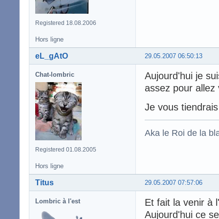
Registered 18.08.2006
Hors ligne
eL_gAtO
29.05.2007 06:50:13
Aujourd'hui je su
Chat-lombric
assez pour allez 
Je vous tiendrais
Aka le Roi de la bl
Registered 01.08.2005
Hors ligne
Titus
29.05.2007 07:57:06
Et fait la venir à
Lombric à l'est
Aujourd'hui ce s