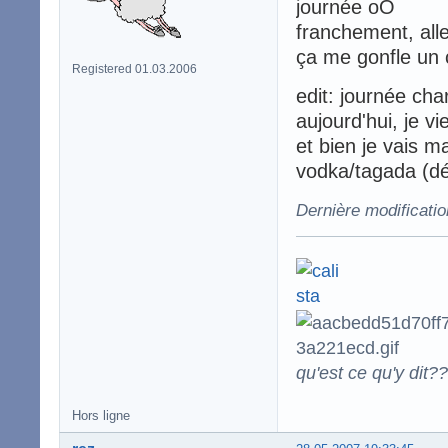
journée oO
franchement, alle
ça me gonfle un 
Registered 01.03.2006
edit: journée cha
aujourd'hui, je v
et bien je vais 
vodka/tagada (dé
Dernière modificatio
qu'est ce qu'y dit??
Hors ligne