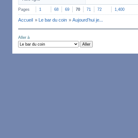
Pages
1
68
69
70
71
72
1,400
Accueil
»
Le bar du coin
»
Aujourd'hui je...
Aller à