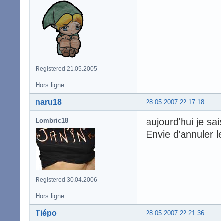
Registered 21.05.2005
Hors ligne
naru18
28.05.2007 22:17:18
aujourd'hui je sai
Lombric18
Envie d'annuler l
Registered 30.04.2006
Hors ligne
Tiépo
28.05.2007 22:21:36