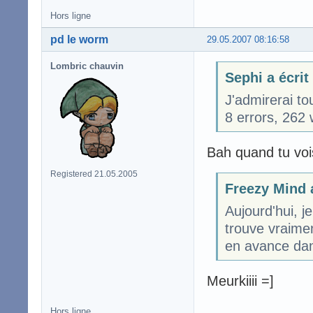
Hors ligne
pd le worm
29.05.2007 08:16:58
Lombric chauvin
Sephi a écrit
J'admirerai to
8 errors, 262 
Bah quand tu voi
Registered 21.05.2005
Freezy Mind a
Aujourd'hui, 
trouve vraimen
en avance dan
Meurkiiii =]
Hors ligne