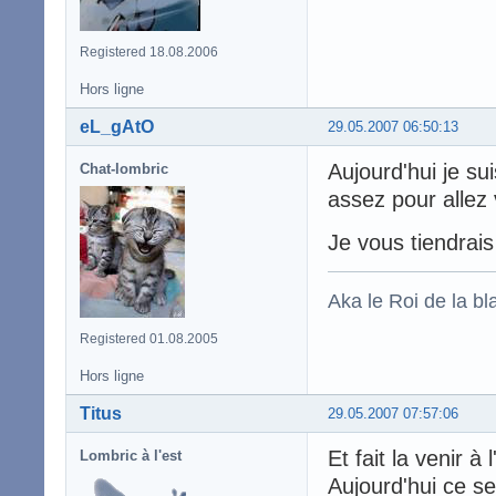
Registered 18.08.2006
Hors ligne
eL_gAtO
29.05.2007 06:50:13
Aujourd'hui je su
Chat-lombric
assez pour allez 
Je vous tiendrais
Aka le Roi de la bl
Registered 01.08.2005
Hors ligne
Titus
29.05.2007 07:57:06
Et fait la venir à
Lombric à l'est
Aujourd'hui ce s