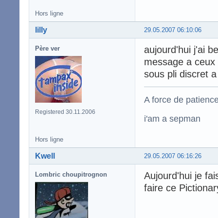
Hors ligne
lilly
29.05.2007 06:10:06
aujourd'hui j'ai b
Père ver
message a ceux q
sous pli discret
A force de patience
Registered 30.11.2006
i'am a sepman
Hors ligne
Kwell
29.05.2007 06:16:26
Aujourd'hui je f
Lombric choupitrognon
faire ce Pictiona