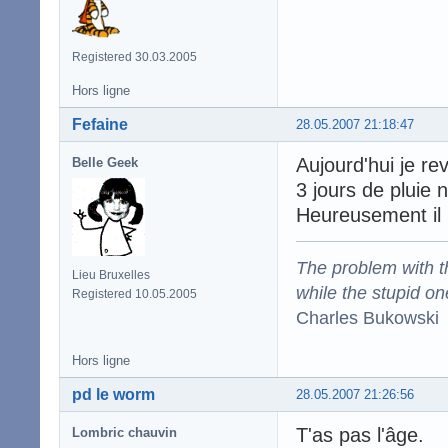
Registered 30.03.2005
Hors ligne
Fefaine
28.05.2007 21:18:47
Aujourd'hui je re
Belle Geek
3 jours de pluie 
Heureusement il 
The problem with the
Lieu Bruxelles
while the stupid on
Registered 10.05.2005
Charles Bukowski
Hors ligne
pd le worm
28.05.2007 21:26:56
T'as pas l'âge.
Lombric chauvin