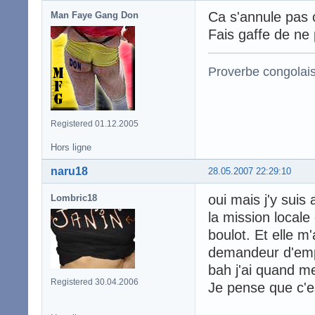
Ca s'annule pas
Man Faye Gang Don
Fais gaffe de ne p
Proverbe congolai
Registered 01.12.2005
Hors ligne
naru18
28.05.2007 22:29:10
oui mais j'y suis a
Lombric18
la mission locale
boulot. Et elle m
demandeur d'emplo
bah j'ai quand 
Registered 30.04.2006
Je pense que c'es