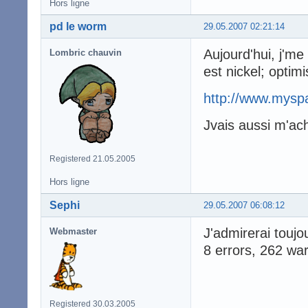
Hors ligne
pd le worm
29.05.2007 02:21:14
Aujourd'hui, j'me
Lombric chauvin
est nickel; optim
http://www.mys
Jvais aussi m'ac
Registered 21.05.2005
Hors ligne
Sephi
29.05.2007 06:08:12
J'admirerai toujo
Webmaster
8 errors, 262 war
Registered 30.03.2005