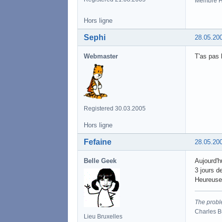
Membre 
Hors ligne
Sephi
28.05.20
Webmaster
T'as pas 
Registered 30.03.2005
Hors ligne
Fefaine
28.05.20
Belle Geek
Aujourd'h
3 jours d
Heureusem
The proble
Charles 
Lieu Bruxelles