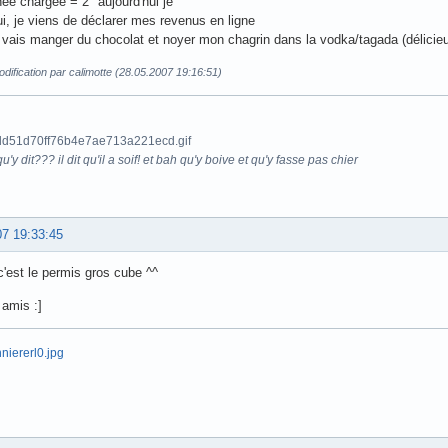
rnée chargée = 2 "aujourd'hui je"
ui, je viens de déclarer mes revenus en ligne
e vais manger du chocolat et noyer mon chagrin dans la vodka/tagada (délici
dification par calimotte (28.05.2007 19:16:51)
u'y dit??? il dit qu'il a soif! et bah qu'y boive et qu'y fasse pas chier
07 19:33:45
 c'est le permis gros cube ^^
 amis :]