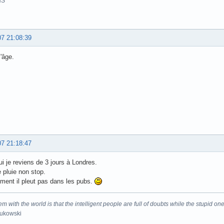
HS
07 21:08:39
l'âge.
07 21:18:47
ui je reviens de 3 jours à Londres.
e pluie non stop.
ent il pleut pas dans les pubs.
m with the world is that the intelligent people are full of doubts while the stupid one
Bukowski