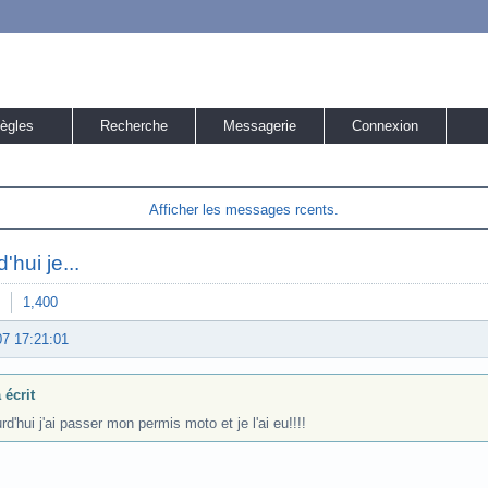
ègles
Recherche
Messagerie
Connexion
Afficher les messages rcents.
'hui je...
1,400
07 17:21:01
 écrit
rd'hui j'ai passer mon permis moto et je l'ai eu!!!!