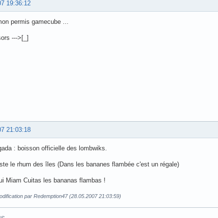
07 19:36:12
 mon permis gamecube ...
ors --->[_]
07 21:03:18
ada : boisson officielle des lombwiks.
ste le rhum des îles (Dans les bananes flambée c'est un régale)
ui Miam Cuitas les bananas flambas !
odification par Redemption47 (28.05.2007 21:03:59)