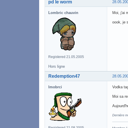
pd le worm
28.05.20
Lombric chauvin
Moi, j'ai
oook, je s
Registered 21.05.2005
Hors ligne
Redemption47
28.05.20
lmobrci
Vodka tag
Moi sa re
Aujourd'h
Dernière m
Registered 21.08.2005