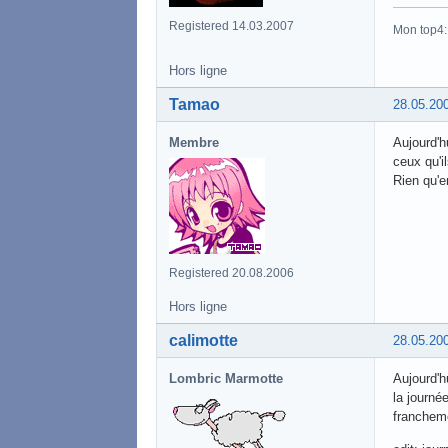
Registered 14.03.2007
Mon top4
Hors ligne
Tamao
28.05.20
Membre
Aujourd'h
ceux qu'i
Rien qu'en
Registered 20.08.2006
Hors ligne
calimotte
28.05.20
Lombric Marmotte
Aujourd'h
la journé
francheme