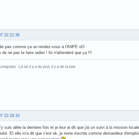
07 22:21:36
ule pas comme ça un rendez-vous à l'ANPE oO
 de ne pas te faire radier ! Ils n'attendent que ça !!!
congolais :
Là où il y a du poil, il y a de la joie.
07 22:29:10
'y suis allée la derniere fois et je leur ai dit que j'ai un suivi à la mission loc
ulot. Et elle m'a dit que c'est ok, je reste inscrite comme demandeur d'emploi e