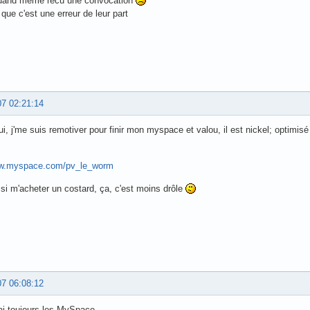
 quand meme recu une convocation
que c'est une erreur de leur part
07 02:21:14
ui, j'me suis remotiver pour finir mon myspace et valou, il est nickel; optimis
ww.myspace.com/pv_le_worm
si m'acheter un costard, ça, c'est moins drôle
07 06:08:12
ai toujours les MySpace...