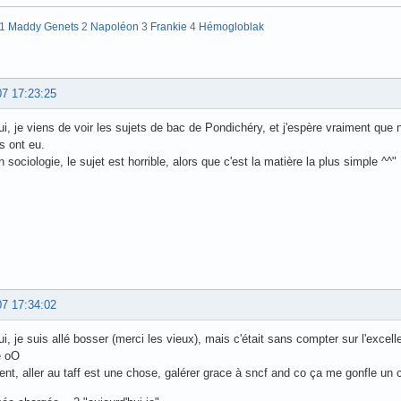
:1
Maddy Genets
2
Napoléon
3
Frankie
4
Hémogloblak
07 17:23:25
ui, je viens de voir les sujets de bac de Pondichéry, et j'espère vraiment qu
ls ont eu.
 sociologie, le sujet est horrible, alors que c'est la matière la plus simple ^^"
07 17:34:02
ui, je suis allé bosser (merci les vieux), mais c'était sans compter sur l'ex
e oO
nt, aller au taff est une chose, galérer grace à sncf and co ça me gonfle un c