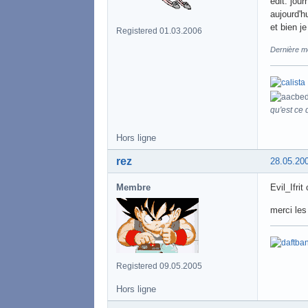
edit: jou
aujourd'h
et bien j
Registered 01.03.2006
Dernière mo
qu'est ce q
Hors ligne
rez
28.05.20
Membre
Evil_Ifrit
merci les
Registered 09.05.2005
Hors ligne