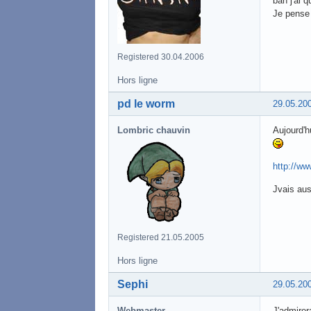
bah j'ai
Je pense 
Registered 30.04.2006
Hors ligne
pd le worm
29.05.20
Lombric chauvin
Aujourd'h
http://w
Jvais aus
Registered 21.05.2005
Hors ligne
Sephi
29.05.20
Webmaster
J'admirer