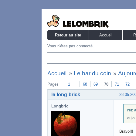
Retour au site
Accueil
R
Vous n'êtes pas connecté.
Accueil
»
Le bar du coin
»
Aujourd
Pages
1
68
69
70
71
72
le-long-brick
28.05.20
Longbric
rez a
aujou
Bravo!!!