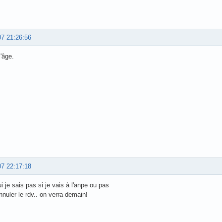
07 21:26:56
l'âge.
07 22:17:18
i je sais pas si je vais à l'anpe ou pas
nnuler le rdv.. on verra demain!