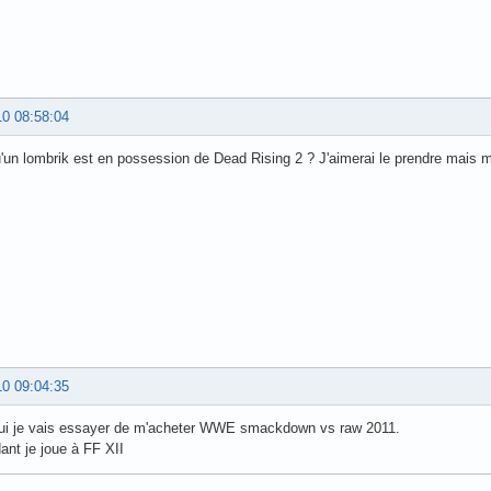
10 08:58:04
'un lombrik est en possession de Dead Rising 2 ? J'aimerai le prendre mais m
10 09:04:35
hui je vais essayer de m'acheter WWE smackdown vs raw 2011.
ant je joue à FF XII