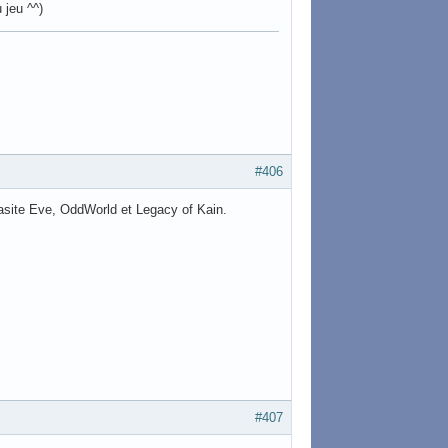
 jeu ^^)
#406
rasite Eve, OddWorld et Legacy of Kain.
#407