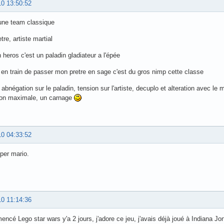
10 13:50:52
i une team classique
tre, artiste martial
heros c'est un paladin gladiateur a l'épée
s en train de passer mon pretre en sage c'est du gros nimp cette classe
 abnégation sur le paladin, tension sur l'artiste, decuplo et alteration avec le
sion maximale, un carnage
10 04:33:52
per mario.
10 11:14:36
encé Lego star wars y'a 2 jours, j'adore ce jeu, j'avais déjà joué à Indiana Jo