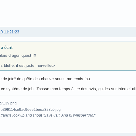
10 11:21:23
a écrit
alors dragon quest IX
is bluffé, il est juste merveilleux
lle de joie* de quête des chauve-souris me rends fou.
 ce système de job. J'passe mon temps à lire des avis, guides sur internet a
francis look up and shout "Save us!". And I'll whisper "No."