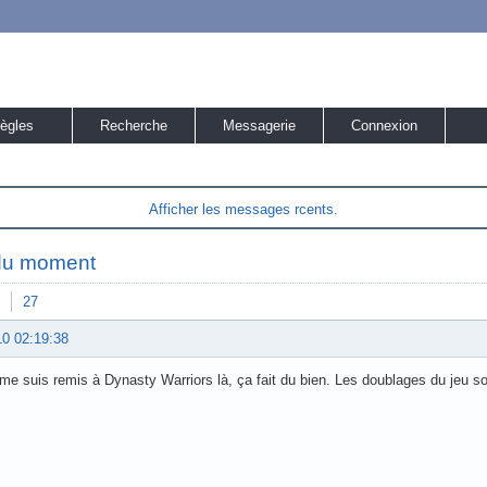
ègles
Recherche
Messagerie
Connexion
Afficher les messages rcents.
du moment
27
10 02:19:38
 me suis remis à Dynasty Warriors là, ça fait du bien. Les doublages du jeu so