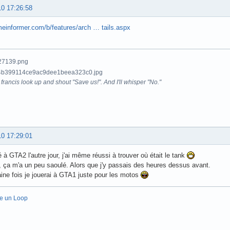
10 17:26:58
meinformer.com/b/features/arch … tails.aspx
francis look up and shout "Save us!". And I'll whisper "No."
10 17:29:01
ué à GTA2 l'autre jour, j'ai même réussi à trouver où était le tank
 ça m'a un peu saoulé. Alors que j'y passais des heures dessus avant.
ine fois je jouerai à GTA1 juste pour les motos
re un Loop