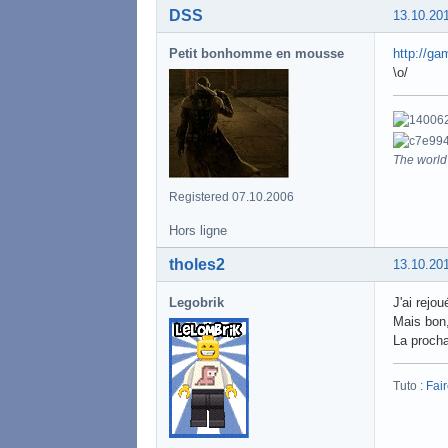
DSS
13.10.20
Petit bonhomme en mousse
http://ga
\o/
The world 
Registered 07.10.2006
Hors ligne
tholes2
13.10.20
Legobrik
J'ai rejo
Mais bon,
La procha
Tuto :
Fai