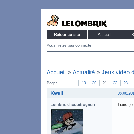
Retour au site
Accueil
R
Vous n'êtes pas connecté.
Accueil
»
Actualité
»
Jeux vidéo 
Pages
1
19
20
21
22
23
Kwell
08.08.20
Lombric choupitrognon
Tiens, je