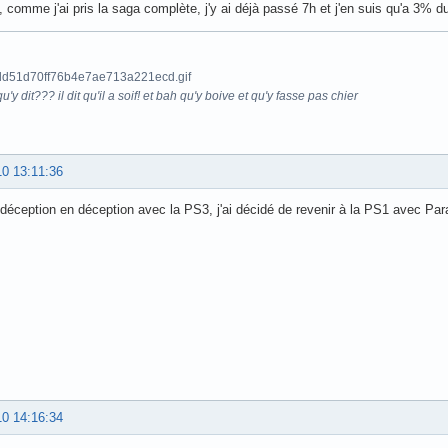
rs, comme j'ai pris la saga complète, j'y ai déjà passé 7h et j'en suis qu'a 3% du
u'y dit??? il dit qu'il a soif! et bah qu'y boive et qu'y fasse pas chier
10 13:11:36
 déception en déception avec la PS3, j'ai décidé de revenir à la PS1 avec Pa
10 14:16:34