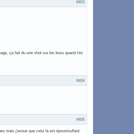
#403
 mage, ça fait du one shot sur les boss quand t'es
#404
#405
nes mais j'avoue que celui là est époustouflant