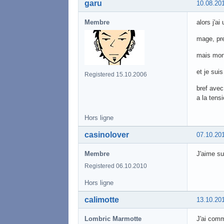
garu
10.08.20
Membre
alors j'a
mage, pre
mais mon 
et je sui
Registered 15.10.2006
bref avec
a la ten
Hors ligne
casinolover
07.10.20
Membre
J'aime su
Registered 06.10.2010
Hors ligne
calimotte
13.10.20
Lombric Marmotte
J'ai comm