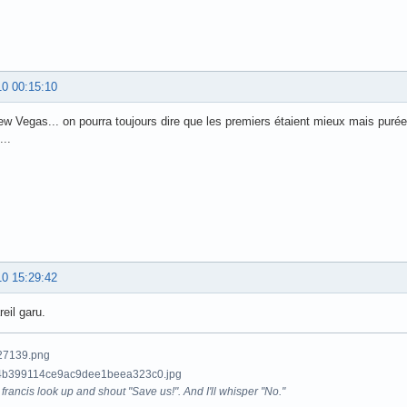
10 00:15:10
ew Vegas... on pourra toujours dire que les premiers étaient mieux mais purée 
...
10 15:29:42
eil garu.
francis look up and shout "Save us!". And I'll whisper "No."