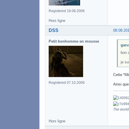
Registered 18.08.2006
Hors ligne
DSS
08.08.20
Petit bonhomme en mousse
garu 
bon 
je su
Cette *fi
Registered 07.10.2006
Ainsi que
The world 
Hors ligne