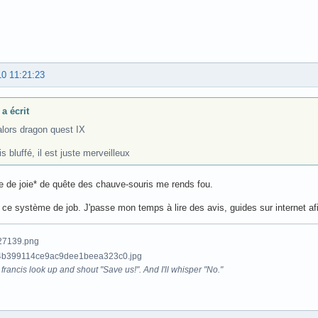
10 11:21:23
a écrit
alors dragon quest IX
is bluffé, il est juste merveilleux
lle de joie* de quête des chauve-souris me rends fou.
 ce système de job. J'passe mon temps à lire des avis, guides sur internet a
francis look up and shout "Save us!". And I'll whisper "No."