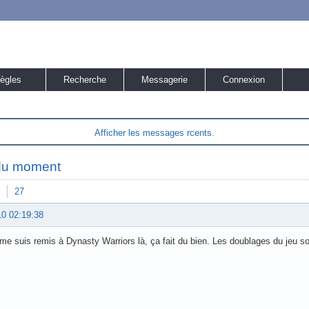
ègles
Recherche
Messagerie
Connexion
Afficher les messages rcents.
du moment
27
10 02:19:38
 me suis remis à Dynasty Warriors là, ça fait du bien. Les doublages du jeu so