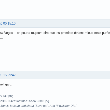
10 00:15:10
ew Vegas... on pourra toujours dire que les premiers étaient mieux mais purée 
...
10 15:29:42
eil garu.
francis look up and shout "Save us!". And I'll whisper "No."