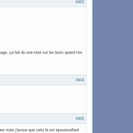
#403
 mage, ça fait du one shot sur les boss quand t'es
#404
#405
nes mais j'avoue que celui là est époustouflant