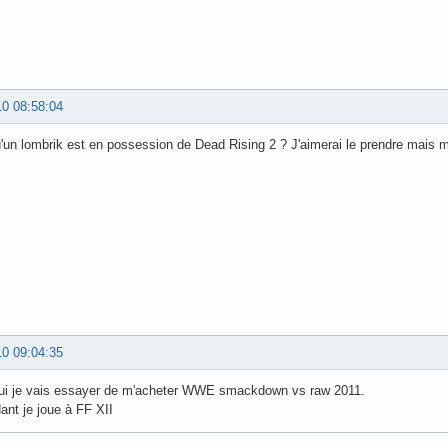
10 08:58:04
'un lombrik est en possession de Dead Rising 2 ? J'aimerai le prendre mais m
10 09:04:35
hui je vais essayer de m'acheter WWE smackdown vs raw 2011.
ant je joue à FF XII