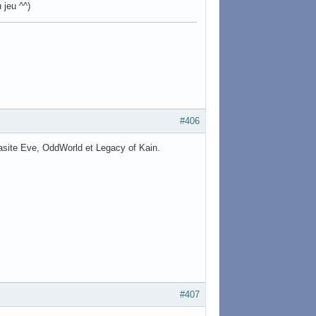
 jeu ^^)
#406
rasite Eve, OddWorld et Legacy of Kain.
#407