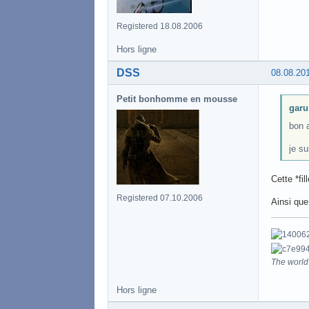
Registered 18.08.2006
Hors ligne
DSS
08.08.20
Petit bonhomme en mousse
garu 
bon 
je su
Cette *fi
Registered 07.10.2006
Ainsi que
The world 
Hors ligne