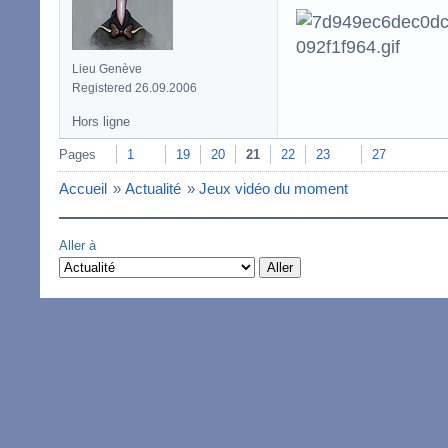
Lieu Genève
Registered 26.09.2006
Hors ligne
Pages
1
19
20
21
22
23
27
Accueil
»
Actualité
»
Jeux vidéo du moment
Aller à