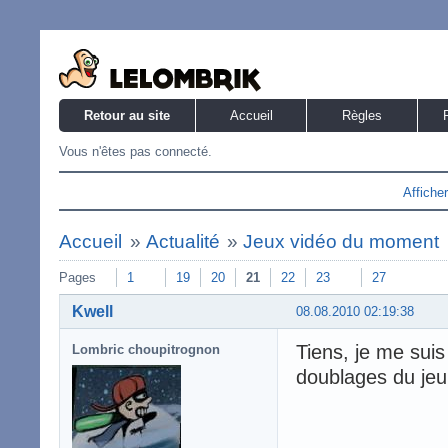
Retour au site
Accueil
Règles
Vous n'êtes pas connecté.
Affiche
Accueil
»
Actualité
»
Jeux vidéo du moment
Pages
1
19
20
21
22
23
27
Kwell
08.08.2010 02:19:38
Tiens, je me suis
Lombric choupitrognon
doublages du jeu 