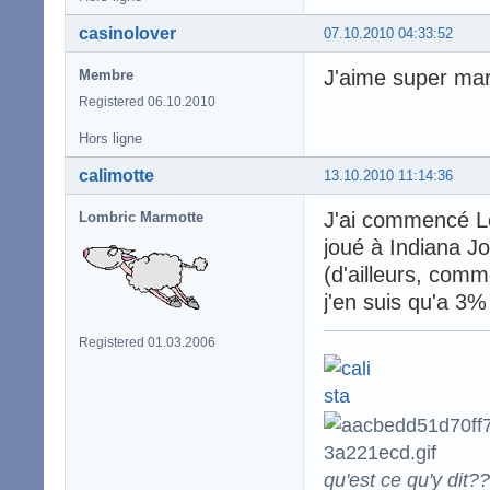
casinolover
07.10.2010 04:33:52
J'aime super mar
Membre
Registered 06.10.2010
Hors ligne
calimotte
13.10.2010 11:14:36
J'ai commencé Leg
Lombric Marmotte
joué à Indiana Jo
(d'ailleurs, comme
j'en suis qu'a 3%
Registered 01.03.2006
qu'est ce qu'y dit??