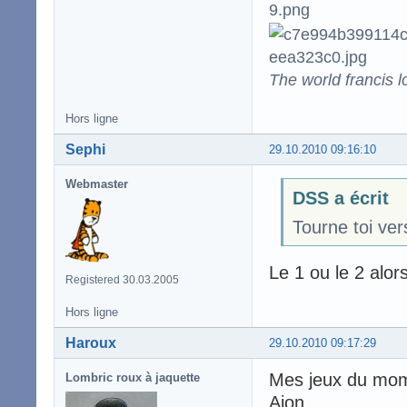
The world francis l
Hors ligne
Sephi
29.10.2010 09:16:10
Webmaster
DSS a écrit
Tourne toi ver
Le 1 ou le 2 alors
Registered 30.03.2005
Hors ligne
Haroux
29.10.2010 09:17:29
Mes jeux du mom
Lombric roux à jaquette
Aion.