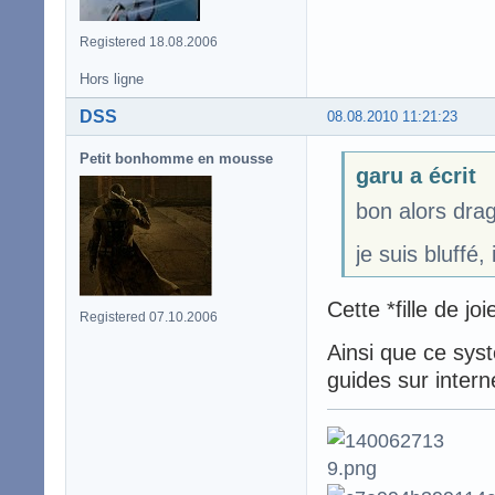
Registered 18.08.2006
Hors ligne
DSS
08.08.2010 11:21:23
Petit bonhomme en mousse
garu a écrit
bon alors dra
je suis bluffé,
Cette *fille de j
Registered 07.10.2006
Ainsi que ce sys
guides sur intern