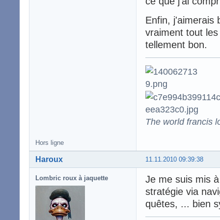
ce que j'ai compr
Enfin, j'aimerai
vraiment tout le
tellement bon.
The world francis l
Hors ligne
Haroux
11.11.2010 09:39:38
Je me suis mis à 
Lombric roux à jaquette
stratégie via navi
quêtes, ... bien