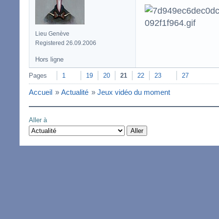
Lieu Genève
Registered 26.09.2006
Hors ligne
Pages
1
19
20
21
22
23
27
Accueil
»
Actualité
»
Jeux vidéo du moment
Aller à