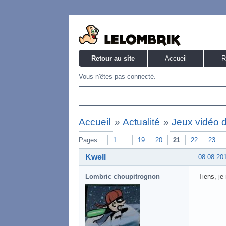
Retour au site
Accueil
R
Vous n'êtes pas connecté.
Accueil
»
Actualité
»
Jeux vidéo 
Pages
1
19
20
21
22
23
Kwell
08.08.20
Lombric choupitrognon
Tiens, je