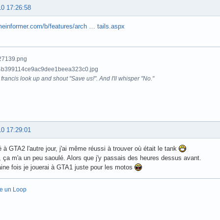
10 17:26:58
meinformer.com/b/features/arch … tails.aspx
francis look up and shout "Save us!". And I'll whisper "No."
10 17:29:01
ué à GTA2 l'autre jour, j'ai même réussi à trouver où était le tank
 ça m'a un peu saoulé. Alors que j'y passais des heures dessus avant.
ine fois je jouerai à GTA1 juste pour les motos
re un Loop