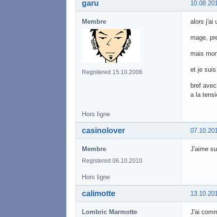
garu
10.08.20
Membre
alors j'a
mage, pre
mais mon 
et je sui
Registered 15.10.2006
bref avec
a la ten
Hors ligne
casinolover
07.10.20
Membre
J'aime su
Registered 06.10.2010
Hors ligne
calimotte
13.10.20
Lombric Marmotte
J'ai comm