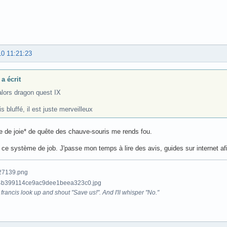
10 11:21:23
a écrit
alors dragon quest IX
is bluffé, il est juste merveilleux
lle de joie* de quête des chauve-souris me rends fou.
 ce système de job. J'passe mon temps à lire des avis, guides sur internet a
francis look up and shout "Save us!". And I'll whisper "No."