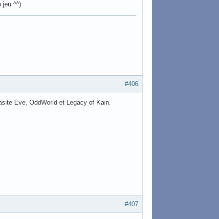
 jeu ^^)
#406
rasite Eve, OddWorld et Legacy of Kain.
#407