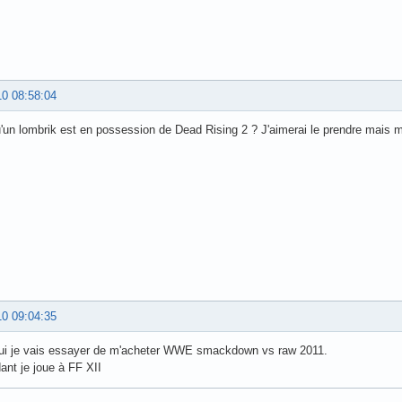
10 08:58:04
'un lombrik est en possession de Dead Rising 2 ? J'aimerai le prendre mais m
10 09:04:35
hui je vais essayer de m'acheter WWE smackdown vs raw 2011.
ant je joue à FF XII