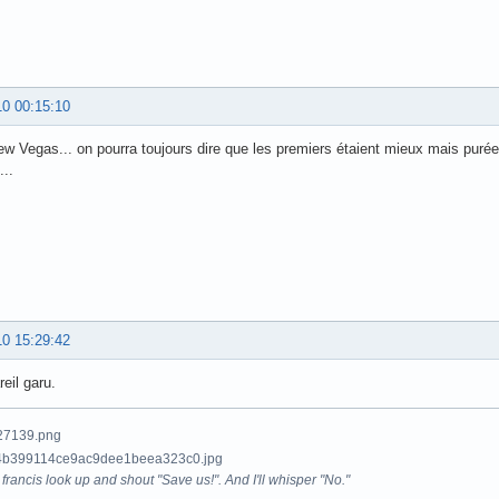
10 00:15:10
ew Vegas... on pourra toujours dire que les premiers étaient mieux mais purée 
...
10 15:29:42
eil garu.
francis look up and shout "Save us!". And I'll whisper "No."