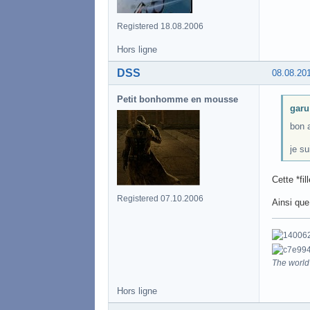
Registered 18.08.2006
Hors ligne
DSS
08.08.20
Petit bonhomme en mousse
garu 
bon 
je su
Cette *fi
Registered 07.10.2006
Ainsi que
The world 
Hors ligne