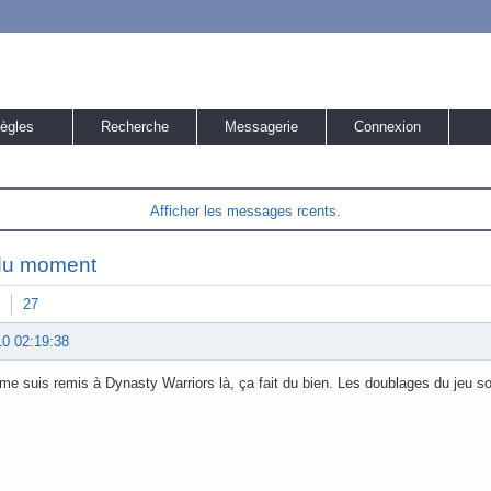
ègles
Recherche
Messagerie
Connexion
Afficher les messages rcents.
du moment
27
10 02:19:38
 me suis remis à Dynasty Warriors là, ça fait du bien. Les doublages du jeu so