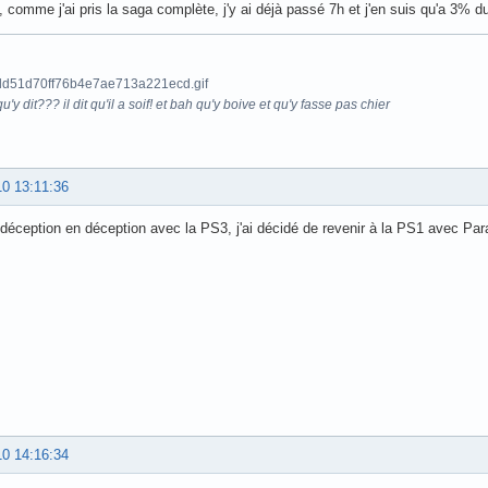
rs, comme j'ai pris la saga complète, j'y ai déjà passé 7h et j'en suis qu'a 3% du
u'y dit??? il dit qu'il a soif! et bah qu'y boive et qu'y fasse pas chier
10 13:11:36
 déception en déception avec la PS3, j'ai décidé de revenir à la PS1 avec Pa
10 14:16:34