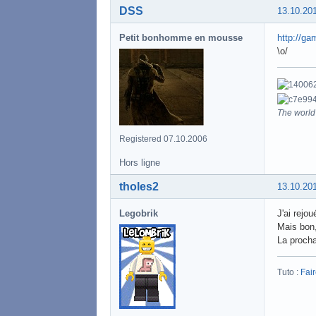
DSS
13.10.20
Petit bonhomme en mousse
http://ga
\o/
The world 
Registered 07.10.2006
Hors ligne
tholes2
13.10.20
Legobrik
J'ai rejo
Mais bon,
La procha
Tuto :
Fai