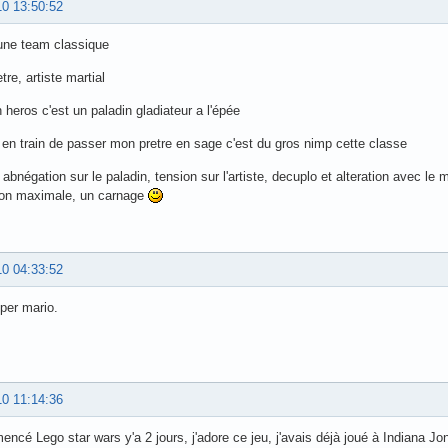
10 13:50:52
i une team classique
tre, artiste martial
heros c'est un paladin gladiateur a l'épée
s en train de passer mon pretre en sage c'est du gros nimp cette classe
 abnégation sur le paladin, tension sur l'artiste, decuplo et alteration avec le
sion maximale, un carnage
10 04:33:52
per mario.
10 11:14:36
encé Lego star wars y'a 2 jours, j'adore ce jeu, j'avais déjà joué à Indiana Jo