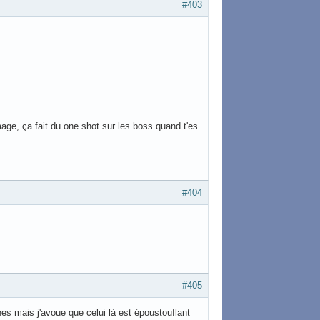
#403
 mage, ça fait du one shot sur les boss quand t'es
#404
#405
nes mais j'avoue que celui là est époustouflant