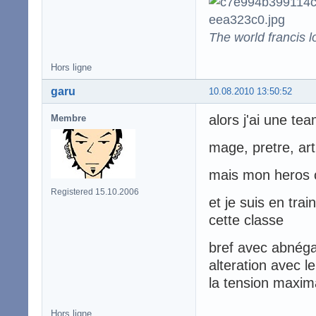
The world francis l
Hors ligne
garu
10.08.2010 13:50:52
alors j'ai une te
Membre
mage, pretre, art
mais mon heros c'
Registered 15.10.2006
et je suis en tra
cette classe
bref avec abnégat
alteration avec l
la tension maxim
Hors ligne