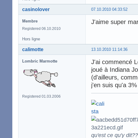
casinolover
07.10.2010 04:33:52
J'aime super mar
Membre
Registered 06.10.2010
Hors ligne
calimotte
13.10.2010 11:14:36
J'ai commencé Leg
Lombric Marmotte
joué à Indiana Jo
(d'ailleurs, comme
j'en suis qu'a 3%
Registered 01.03.2006
qu'est ce qu'y dit??