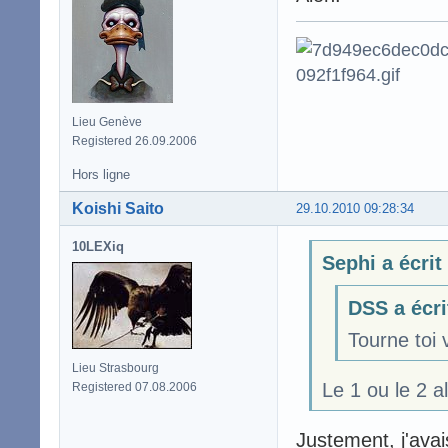
Lieu Genève
Registered 26.09.2006
Hors ligne
Koishi Saito
29.10.2010 09:28:34
10LEXiq
Sephi a écrit
DSS a écri
Tourne toi 
Lieu Strasbourg
Le 1 ou le 2 a
Registered 07.08.2006
Justement, j'ava