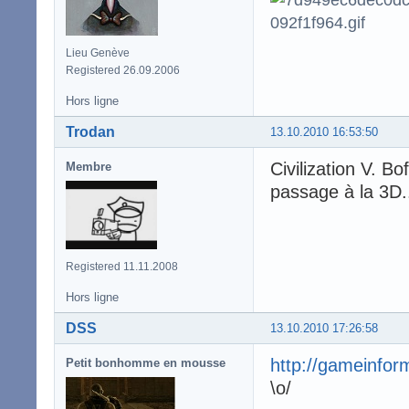
Lieu Genève
Registered 26.09.2006
Hors ligne
Trodan
13.10.2010 16:53:50
Civilization V. Bo
Membre
passage à la 3D.
Registered 11.11.2008
Hors ligne
DSS
13.10.2010 17:26:58
http://gameinfor
Petit bonhomme en mousse
\o/