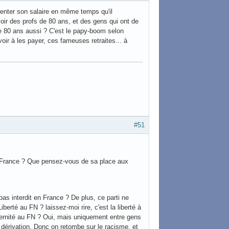
ter son salaire en même temps qu'il
avoir des profs de 80 ans, et des gens qui ont de
e 80 ans aussi ? C'est le papy-boom selon
avoir à les payer, ces fameuses retraites... à
#51
en France ? Que pensez-vous de sa place aux
 pas interdit en France ? De plus, ce parti ne
 Liberté au FN ? laissez-moi rire, c'est la liberté à
raternité au FN ? Oui, mais uniquement entre gens
r dérivation. Donc on retombe sur le racisme, et