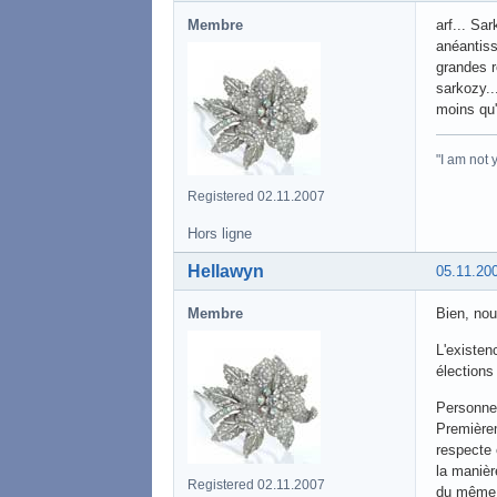
Membre
arf... Sar
anéantiss
grandes r
sarkozy..
moins qu'
"I am not
Registered 02.11.2007
Hors ligne
Hellawyn
05.11.20
Membre
Bien, nou
L'existen
élections
Personnel
Premièrem
respecte e
la manièr
Registered 02.11.2007
du même "