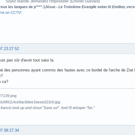
'
Soyez réaliste, demandez l'impossible
' (Ernesto Guevara)
reux les langues de p****.'(Jésus -
Le Troisième Evangile selon St Emilion, vers
u're on CCTV!
07 23:27:52
is pas sûr d'avoir tout saisi la.
né des personnes ayant commis des fautes avec ce bordel de l'arche de Zoé lu
e?
n ca?
francis look up and shout "Save us!". And I'll whisper "No."
07 08:27:34