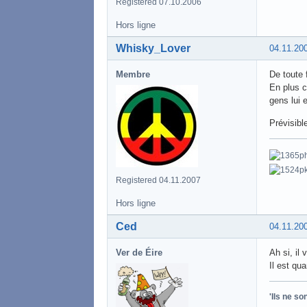
Registered 07.10.2006
Hors ligne
Whisky_Lover
04.11.20
Membre
De toute 
En plus c
gens lui 
Prévisibl
Registered 04.11.2007
Hors ligne
Ced
04.11.20
Ver de Éire
Ah si, il 
Il est qu
'Ils ne s