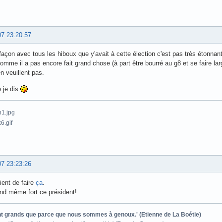
07 23:20:57
façon avec tous les hiboux que y'avait à cette élection c'est pas très étonnant 
omme il a pas encore fait grand chose (à part être bourré au g8 et se faire l
en veuillent pas.
e je dis
07 23:23:26
vient de faire
ça
.
and même fort ce président!
ont grands que parce que nous sommes à genoux.' (Etienne de La Boétie)