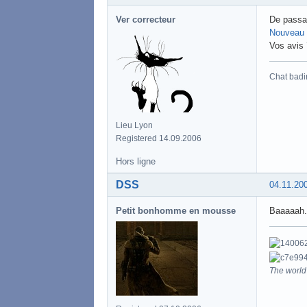
Ver correcteur
De passag
Nouveau 
Vos avis 
Chat badi
Lieu Lyon
Registered 14.09.2006
Hors ligne
DSS
04.11.20
Petit bonhomme en mousse
Baaaaah..
The world 