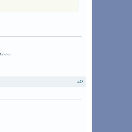
eZ 8.6
)
#43