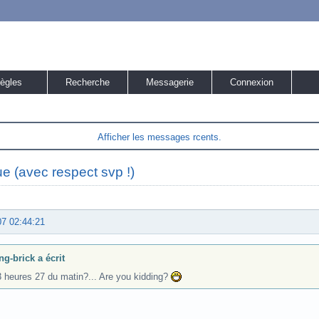
ègles
Recherche
Messagerie
Connexion
Afficher les messages rcents.
ue (avec respect svp !)
07 02:44:21
ng-brick a écrit
3 heures 27 du matin?... Are you kidding?