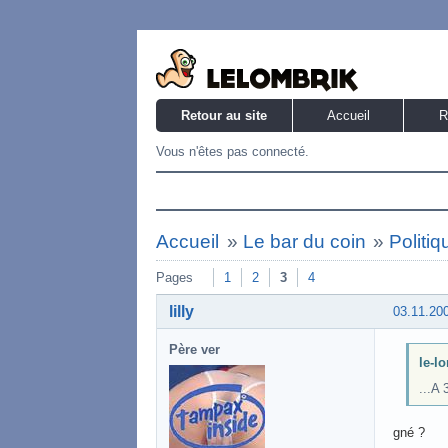
Retour au site
Accueil
R
Vous n'êtes pas connecté.
Accueil
»
Le bar du coin
»
Politiq
Pages
1
2
3
4
lilly
03.11.20
Père ver
le-lo
...A 
gné ?