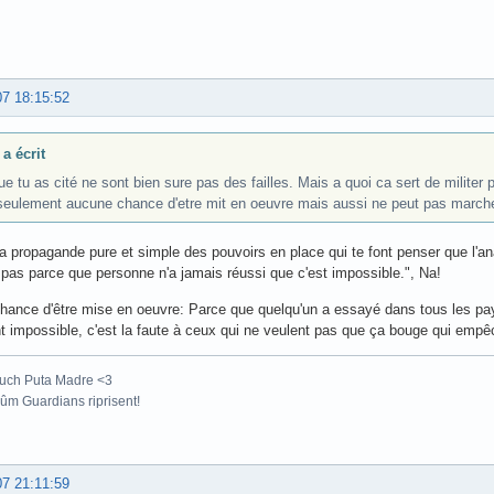
07 18:15:52
a écrit
e tu as cité ne sont bien sure pas des failles. Mais a quoi ca sert de militer 
seulement aucune chance d'etre mit en oeuvre mais aussi ne peut pas marche
la propagande pure et simple des pouvoirs en place qui te font penser que l'an
 pas parce que personne n'a jamais réussi que c'est impossible.", Na!
ance d'être mise en oeuvre: Parce que quelqu'un a essayé dans tous les pay
t impossible, c'est la faute à ceux qui ne veulent pas que ça bouge qui empê
uch Puta Madre <3
m Guardians riprisent!
07 21:11:59