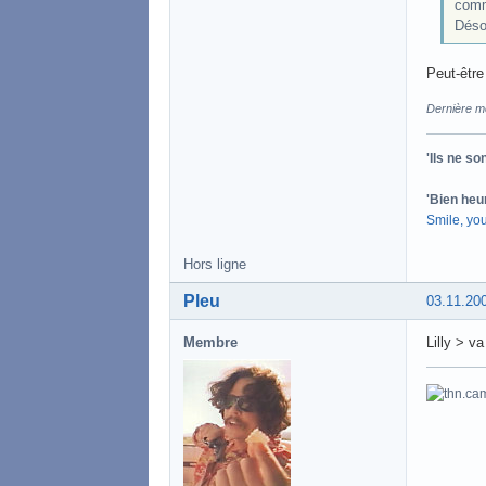
comm
Déso
Peut-être
Dernière mo
'Ils ne s
'Bien heu
Smile, yo
Hors ligne
Pleu
03.11.20
Membre
Lilly > v