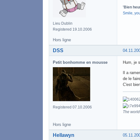
'Bien heu
Smile, yo
Lieu Dublin
Registered 19.10.2006
Hors ligne
DSS
04.11.20
Petit bonhomme en mousse
Hum, je su
Il a rame
de le fair
C'est bie
Registered 07.10.2006
The world 
Hors ligne
Hellawyn
05.11.20