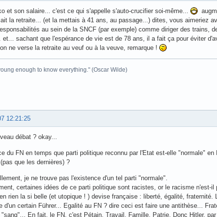
ko et son salaire... c'est ce qui s'appelle s'auto-crucifier soi-même...
augmen
ait la retraite... (et la mettais à 41 ans, au passage...) dites, vous aimeriez 
esponsabilités au sein de la SNCF (par exemple) comme diriger des trains, d
. et... sachant que l'espérance de vie est de 78 ans, il a fait ça pour éviter d'
on ne verse la retraite au veuf ou à la veuve, remarque !
 young enough to know everything." (Oscar Wilde)
07 12:21:25
veau débat ? okay...
ce du FN en temps que parti politique reconnu par l'Etat est-elle "normale" 
 (pas que les dernières) ?
lement, je ne trouve pas l'existence d'un tel parti "normale".
ent, certaines idées de ce parti politique sont racistes, or le racisme n'est-il
n rien la si belle (et utopique ! ) devise française : liberté, égalité, fraternité.
e d'un certain Führer... Egalité au FN ? dire ceci est faire une antithèse... F
sang"... En fait, le FN, c'est Pétain. Travail, Famille, Patrie. Donc Hitler, pa