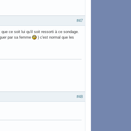
#47
que ce soit lui qu'il soit ressorti à ce sondage.
arguer par sa femme
) c'est normal que les
#48