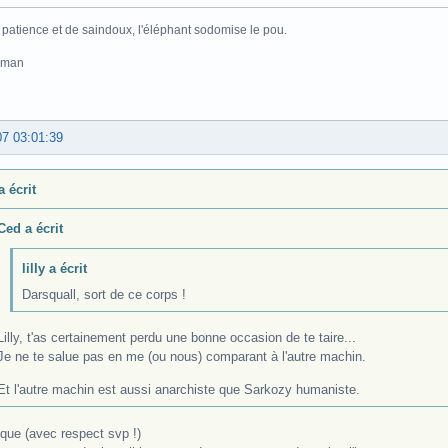
 patience et de saindoux, l'éléphant sodomise le pou.
pman
07 03:01:39
 a écrit
Ced a écrit
lilly a écrit
Darsquall, sort de ce corps !
Lilly, t'as certainement perdu une bonne occasion de te taire...
Je ne te salue pas en me (ou nous) comparant à l'autre machin.
Et l'autre machin est aussi anarchiste que Sarkozy humaniste.
ique (avec respect svp !)