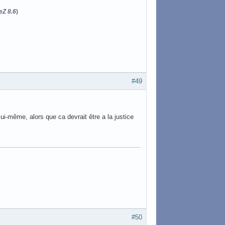
eZ 8.6
)
#49
i-même, alors que ca devrait être a la justice
#50