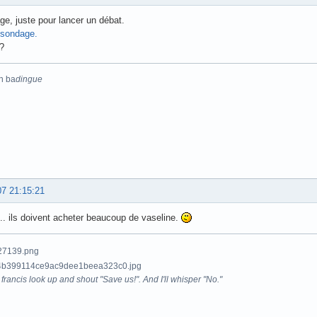
e, juste pour lancer un débat.
sondage.
?
n ba
dingue
07 21:15:21
. ils doivent acheter beaucoup de vaseline.
francis look up and shout "Save us!". And I'll whisper "No."