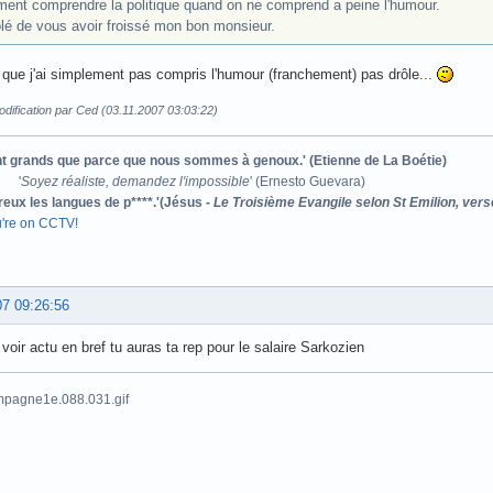
ent comprendre la politique quand on ne comprend a peine l'humour.
lé de vous avoir froissé mon bon monsieur.
 que j'ai simplement pas compris l'humour (franchement) pas drôle...
dification par Ced (03.11.2007 03:03:22)
ont grands que parce que nous sommes à genoux.' (Etienne de La Boétie)
'
Soyez réaliste, demandez l'impossible
' (Ernesto Guevara)
reux les langues de p****.'(Jésus -
Le Troisième Evangile selon St Emilion, vers
u're on CCTV!
07 09:26:56
a voir actu en bref tu auras ta rep pour le salaire Sarkozien