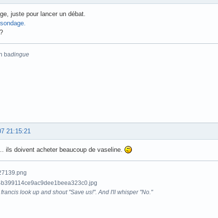
e, juste pour lancer un débat.
sondage.
?
n ba
dingue
07 21:15:21
. ils doivent acheter beaucoup de vaseline.
francis look up and shout "Save us!". And I'll whisper "No."