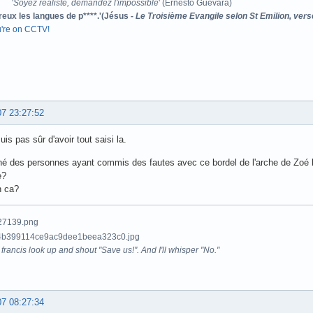
'
Soyez réaliste, demandez l'impossible
' (Ernesto Guevara)
reux les langues de p****.'(Jésus -
Le Troisième Evangile selon St Emilion, vers
u're on CCTV!
07 23:27:52
is pas sûr d'avoir tout saisi la.
né des personnes ayant commis des fautes avec ce bordel de l'arche de Zoé lu
e?
n ca?
francis look up and shout "Save us!". And I'll whisper "No."
07 08:27:34