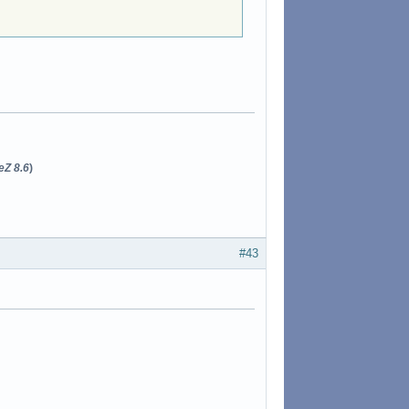
eZ 8.6
)
#43