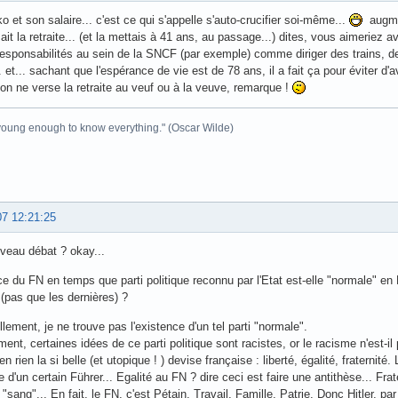
ko et son salaire... c'est ce qui s'appelle s'auto-crucifier soi-même...
augmen
ait la retraite... (et la mettais à 41 ans, au passage...) dites, vous aimeriez 
esponsabilités au sein de la SNCF (par exemple) comme diriger des trains, d
. et... sachant que l'espérance de vie est de 78 ans, il a fait ça pour éviter d'
on ne verse la retraite au veuf ou à la veuve, remarque !
 young enough to know everything." (Oscar Wilde)
07 12:21:25
veau débat ? okay...
ce du FN en temps que parti politique reconnu par l'Etat est-elle "normale" 
 (pas que les dernières) ?
lement, je ne trouve pas l'existence d'un tel parti "normale".
ent, certaines idées de ce parti politique sont racistes, or le racisme n'est-il
n rien la si belle (et utopique ! ) devise française : liberté, égalité, fraternité.
e d'un certain Führer... Egalité au FN ? dire ceci est faire une antithèse... F
sang"... En fait, le FN, c'est Pétain. Travail, Famille, Patrie. Donc Hitler, pa