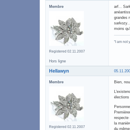
Membre
arf... Sar
anéantiss
grandes r
sarkozy..
moins qu'
"I am not
Registered 02.11.2007
Hors ligne
Hellawyn
05.11.20
Membre
Bien, nou
L'existen
élections
Personnel
Premièrem
respecte e
la manièr
Registered 02.11.2007
du même "