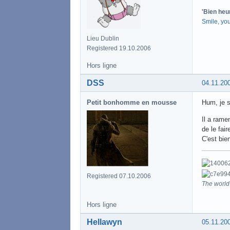
'Bien heu
Smile, yo
Lieu Dublin
Registered 19.10.2006
Hors ligne
DSS
04.11.20
Petit bonhomme en mousse
Hum, je su
Il a rame
de le fair
C'est bie
Registered 07.10.2006
The world 
Hors ligne
Hellawyn
05.11.20