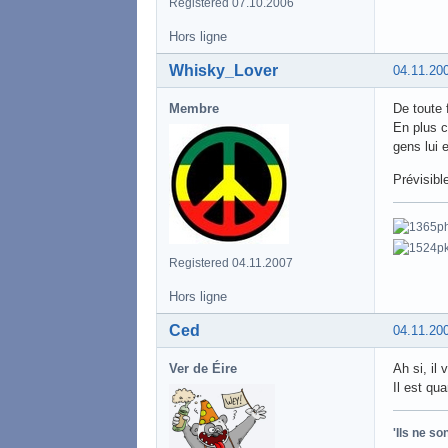
Registered 07.10.2006
Hors ligne
Whisky_Lover
04.11.20
Membre
De toute 
En plus c
gens lui 
Prévisibl
Registered 04.11.2007
Hors ligne
Ced
04.11.20
Ver de Éire
Ah si, il 
Il est qu
'Ils ne s