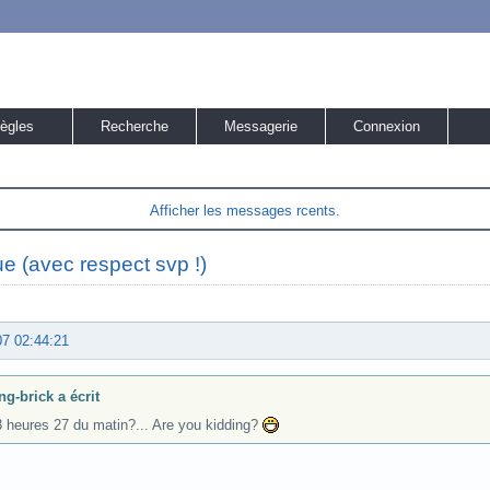
ègles
Recherche
Messagerie
Connexion
Afficher les messages rcents.
ue (avec respect svp !)
07 02:44:21
ng-brick a écrit
3 heures 27 du matin?... Are you kidding?