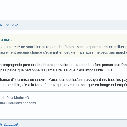
07 18:15:52
a écrit
e tu as cité ne sont bien sure pas des failles. Mais a quoi ca sert de militer 
seulement aucune chance d'etre mit en oeuvre mais aussi ne peut pas marche
la propagande pure et simple des pouvoirs en place qui te font penser que l'an
 pas parce que personne n'a jamais réussi que c'est impossible.", Na!
ance d'être mise en oeuvre: Parce que quelqu'un a essayé dans tous les pay
t impossible, c'est la faute à ceux qui ne veulent pas que ça bouge qui empê
uch Puta Madre <3
m Guardians riprisent!
07 21:11:59