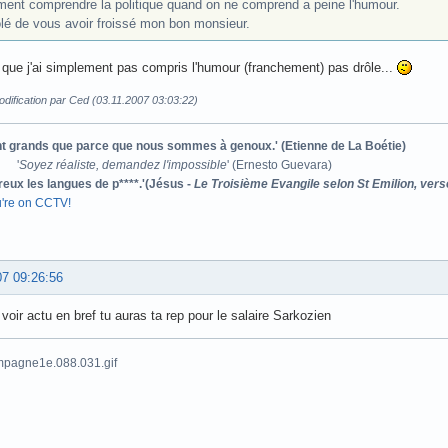
ent comprendre la politique quand on ne comprend a peine l'humour.
lé de vous avoir froissé mon bon monsieur.
 que j'ai simplement pas compris l'humour (franchement) pas drôle...
dification par Ced (03.11.2007 03:03:22)
ont grands que parce que nous sommes à genoux.' (Etienne de La Boétie)
'
Soyez réaliste, demandez l'impossible
' (Ernesto Guevara)
reux les langues de p****.'(Jésus -
Le Troisième Evangile selon St Emilion, vers
u're on CCTV!
07 09:26:56
a voir actu en bref tu auras ta rep pour le salaire Sarkozien