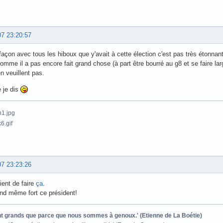
07 23:20:57
façon avec tous les hiboux que y'avait à cette élection c'est pas très étonnant 
omme il a pas encore fait grand chose (à part être bourré au g8 et se faire l
en veuillent pas.
e je dis
07 23:23:26
vient de faire
ça
.
and même fort ce président!
ont grands que parce que nous sommes à genoux.' (Etienne de La Boétie)