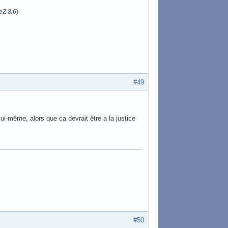
eZ 8.6
)
#49
i-même, alors que ca devrait être a la justice
#50