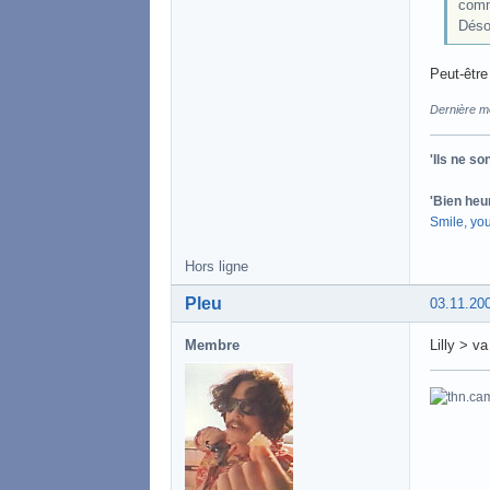
comm
Déso
Peut-être
Dernière mo
'Ils ne s
'Bien heu
Smile, yo
Hors ligne
Pleu
03.11.20
Membre
Lilly > v