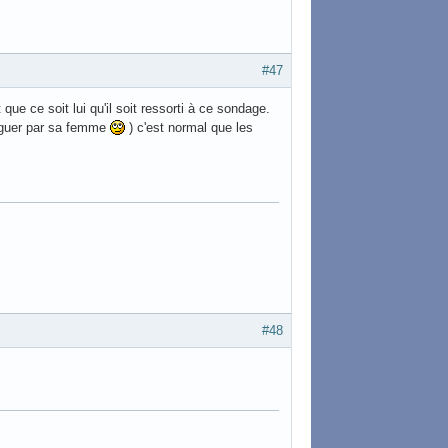
#47
que ce soit lui qu'il soit ressorti à ce sondage.
arguer par sa femme
) c'est normal que les
#48