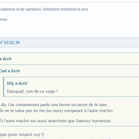
 patience et de saindoux, l'éléphant sodomise le pou.
pman
07 03:01:39
 a écrit
Ced a écrit
lilly a écrit
Darsquall, sort de ce corps !
Lilly, t'as certainement perdu une bonne occasion de te taire...
Je ne te salue pas en me (ou nous) comparant à l'autre machin.
Et l'autre machin est aussi anarchiste que Sarkozy humaniste.
ique (avec respect svp !)