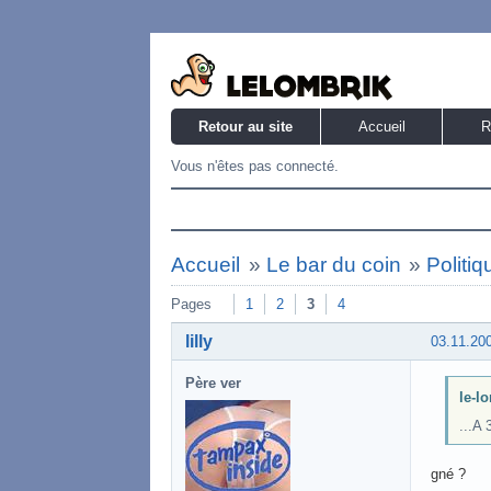
Retour au site
Accueil
R
Vous n'êtes pas connecté.
Accueil
»
Le bar du coin
»
Politiq
Pages
1
2
3
4
lilly
03.11.20
Père ver
le-lo
...A 
gné ?