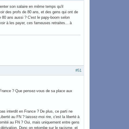
ter son salaire en même temps qu'il
avoir des profs de 80 ans, et des gens qui ont de
e 80 ans aussi ? C'est le papy-boom selon
avoir à les payer, ces fameuses retraites... à
#51
en France ? Que pensez-vous de sa place aux
 pas interdit en France ? De plus, ce parti ne
 Liberté au FN ? laissez-moi rire, c'est la liberté à
raternité au FN ? Oui, mais uniquement entre gens
r dérivation. Donc on retombe sur le racisme, et