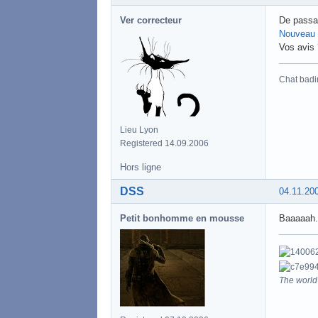
Ver correcteur
De passag
Nouveau 
Vos avis 
Chat badi
Lieu Lyon
Registered 14.09.2006
Hors ligne
DSS
04.11.20
Petit bonhomme en mousse
Baaaaah..
The world 