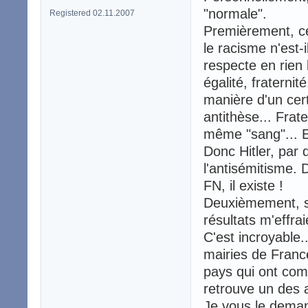
"normale".
Registered 02.11.2007
Premièrement, cer
le racisme n'est-
respecte en rien l
égalité, fraternit
manière d'un cert
antithèse... Fra
même "sang"... En 
Donc Hitler, par 
l'antisémitisme. 
FN, il existe !
Deuxièmement, sa
résultats m'effra
C'est incroyable.
mairies de France
pays qui ont comb
retrouve un des 
Je vous le deman