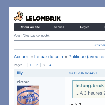
Retour au site
Accueil
Règles
Vous n'êtes pas connecté.
Affiche
Accueil
»
Le bar du coin
»
Politique (avec re
Pages
1
2
3
4
lilly
03.11.2007 02:44:21
Père ver
le-long-brick 
...A 3 heures 
gné ?