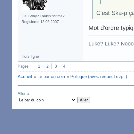
C'est Ska-p ç
Lieu Why? Lookin' for me?
Registered 13.08.2007
Mot d'ordre typi
Luke? Luke? Nooo
Hors ligne
Pages
1
2
3
4
Accueil
»
Le bar du coin
»
Politique (avec respect svp !)
Aller à