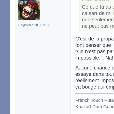
Ce que tu as c
ca sert de mil
non seulement
ne peut pas m
Registered 30.08.2006
C'est de la prop
font penser que l
"Ce n'est pas pa
impossible.", Na!
Aucune chance d'
essayé dans tous
réellement imposs
ça bouge qui emp
French Touch Put
Khazad-Dûm Guardi