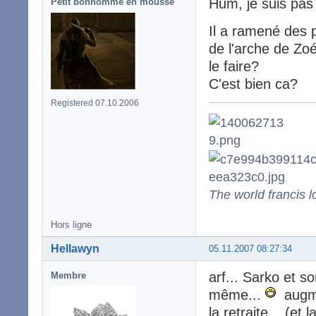
Hum, je suis pas s
Petit bonhomme en mousse
Il a ramené des 
de l'arche de Zoé
le faire?
C'est bien ca?
Registered 07.10.2006
The world francis l
Hors ligne
Hellawyn
05.11.2007 08:27:34
arf... Sarko et so
Membre
même...
augmen
la retraite... (et