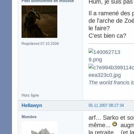
Hum, je suis pas s
Petit bonhomme en mousse
Il a ramené des 
de l'arche de Zoé
le faire?
C'est bien ca?
Registered 07.10.2006
The world francis l
Hors ligne
Hellawyn
05.11.2007 08:27:34
arf... Sarko et so
Membre
même...
augmen
la retraite... (et