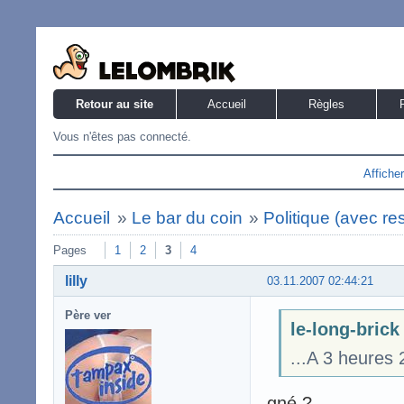
Retour au site
Accueil
Règles
Vous n'êtes pas connecté.
Affiche
Accueil
»
Le bar du coin
»
Politique (avec re
Pages
1
2
3
4
lilly
03.11.2007 02:44:21
Père ver
le-long-brick 
...A 3 heures 
gné ?