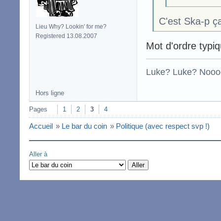
C'est Ska-p ç
Lieu Why? Lookin' for me?
Registered 13.08.2007
Mot d'ordre typi
Luke? Luke? Nooo
Hors ligne
Pages
1
2
3
4
Accueil
»
Le bar du coin
»
Politique (avec respect svp !)
Aller à