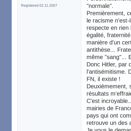
"normale".
Registered 02.11.2007
Premièrement, cer
le racisme n'est-
respecte en rien l
égalité, fraternit
manière d'un cert
antithèse... Fra
même "sang"... En 
Donc Hitler, par 
l'antisémitisme. 
FN, il existe !
Deuxièmement, sa
résultats m'effra
C'est incroyable.
mairies de France
pays qui ont comb
retrouve un des 
Je vous le deman