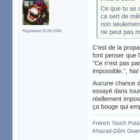
Ce que tu as c
ca sert de mil
non seulement
ne peut pas m
Registered 30.08.2006
C'est de la prop
font penser que l
"Ce n'est pas pa
impossible.", Na!
Aucune chance d'
essayé dans tous
réellement imposs
ça bouge qui emp
French Touch Put
Khazad-Dûm Guardi